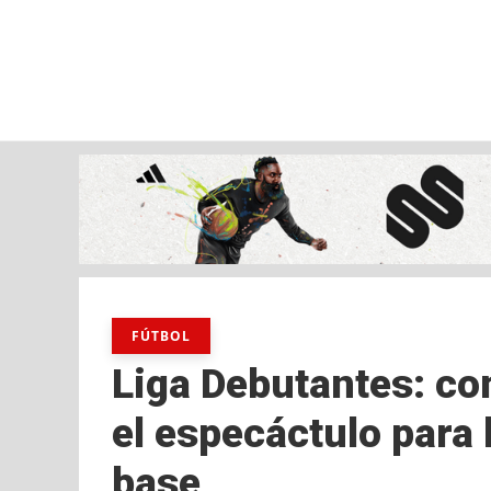
viernes, 07 ago, 2026
AD CEUTA
FÚTBOL
FÚTBOL SALA
BALO
FÚTBOL
Liga Debutantes: co
el especáctulo para
base