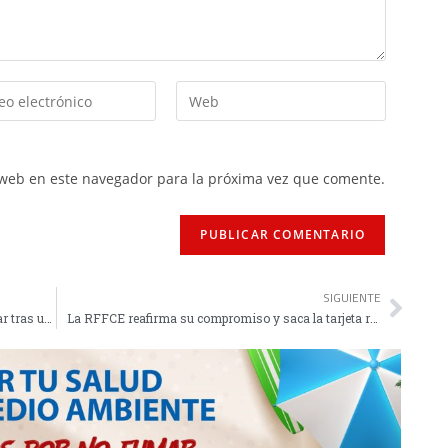
 web en este navegador para la próxima vez que comente.
SIGUIENTE
(4-3) El Ceutí se desploma ante el Zambú Pinatar tras un 0-3 y suma su tercera derrota seguida
La RFFCE reafirma su compromiso y saca la tarjeta roja a la violencia de género