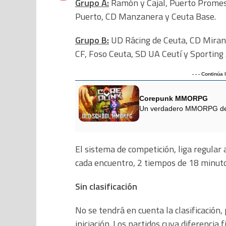
Grupo A:
Ramón y Cajal, Puerto Promesa
Puerto, CD Manzanera y Ceuta Base.
Grupo B:
UD Rácing de Ceuta, CD Mirando
CF, Foso Ceuta, SD UA Ceutí y Sporting 
- - - Continúa
Corepunk MMORPG
Un verdadero MMORPG de la
El sistema de competición, liga regular 
cada encuentro, 2 tiempos de 18 minuto
Sin clasificación
No se tendrá en cuenta la clasificació
iniciación. Los partidos cuya diferencia