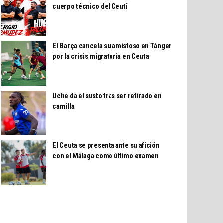
cuerpo técnico del Ceutí
El Barça cancela su amistoso en Tánger
por la crisis migratoria en Ceuta
Uche da el susto tras ser retirado en
camilla
El Ceuta se presenta ante su afición
con el Málaga como último examen