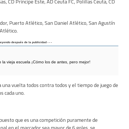
s, CD Príncipe Este, AD Ceuta FC, Polillas Ceuta, CD
r, Puerto Atlético, San Daniel Atlético, San Agustín
Atlético.
 leyendo después de la publicidad - - -
 vieja escuela ¡Cómo los de antes, pero mejor!
a una vuelta todos contra todos y el tiempo de juego de
s cada uno.
n, puesto que es una competición puramente de
 final en el marcador sea mayor de 6 goles, se