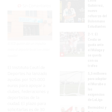
Lucía
Sin Comentarios
Gutiérrez,
nuevo
refuerzo del
Balonmano
Estudiantes
2-1: El
Ceuta se
El ICD quiere dar un impulso
gusta ante
extra al deporte local con estas
el Málaga y
ayudas
se queda
con su
trofeo
El Instituto Ceutí de
Deportes ha lanzado
5,5 millones
ayudas por 925.000
para adaptar
el Murube a
euros para apoyar a
las
clubes, federaciones y
exigencias
deportistas de la
de LaLiga
ciudad. El plazo para
Bermúdez y
solicitarlas es de 30