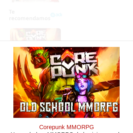
Corepunk
MMORPG
El truco contra la
cal
Corepunk MMORPG