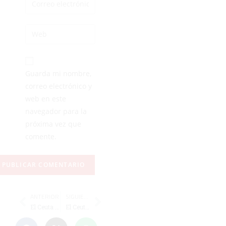
Guarda mi nombre,
correo electrónico y
web en este
navegador para la
próxima vez que
comente.
ANTERIOR
SIGUIENTE
El Ceuta ficha a Josema, centrocampista zurdo del Huétor Tájar
El Ceuta Femenino renueva a Claudia Navas para su estreno en Primera