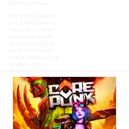
disputa de torneos.
Una de las novedades
esta temporada es la
inscripción online que
tendrán que realizar
los clubes a través de
plataforma Novanet
para la participación de
los equipos en las
distintas
competiciones. El plazo
se iniciará el lunes 14
de julio y finalizará el 5
de septiembre.
Asimismo, la Junta
Directiva aprobó por
unanimidad los puntos