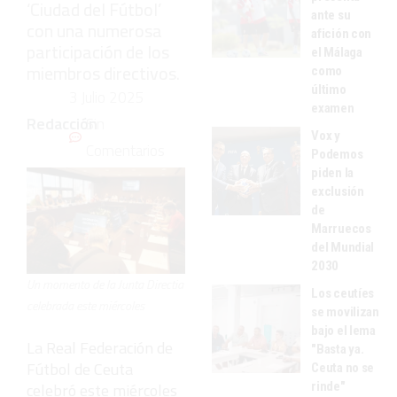
‘Ciudad del Fútbol’
ante su
con una numerosa
afición con
participación de los
el Málaga
miembros directivos.
como
último
3 Julio 2025
examen
Redacción
Sin
Vox y
Comentarios
Podemos
piden la
exclusión
de
Marruecos
del Mundial
2030
Un momento de la Junta Directia
Los ceutíes
celebrada este miércoles
se movilizan
bajo el lema
La Real Federación de
"Basta ya.
Fútbol de Ceuta
Ceuta no se
rinde"
celebró este miércoles