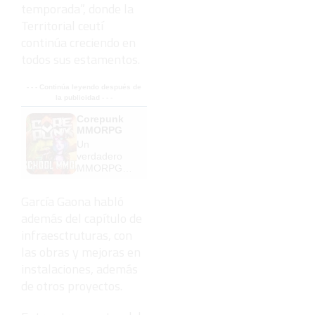
temporada”, donde la
Territorial ceutí
continúa creciendo en
todos sus estamentos.
- - - Continúa leyendo después de
la publicidad - - -
Corepunk
MMORPG
Un
verdadero
MMORPG
de la vieja
escuela
García Gaona habló
¡Cómo los
además del capítulo de
de antes,
pero mejor!
infraesctruturas, con
las obras y mejoras en
instalaciones, además
de otros proyectos.