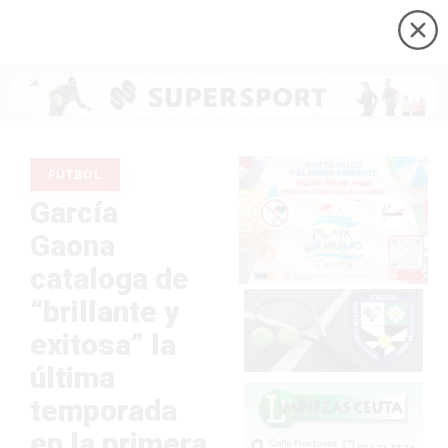
FÚTBOL
García
Gaona
cataloga de
“brillante y
exitosa” la
última
temporada
en la primera