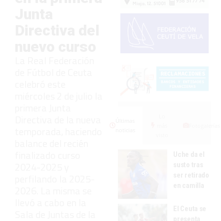
Junta
Directiva del
nuevo curso
La Real Federación
de Fútbol de Ceuta
celebró este
miércoles 2 de julio la
primera Junta
Directiva de la nueva
Lo
Últimas
más
Fotogalerías
temporada, haciendo
noticias
visto
balance del recién
finalizado curso
Uche da el
2024-2025 y
susto tras
ser retirado
perfilando la 2025-
en camilla
2026. La misma se
llevó a cabo en la
El Ceuta se
Sala de Juntas de la
presenta