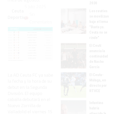
2030
5 Julio 2025
Ceuta
Los ceutíes
Sin
Deportiva
se movilizan
Comentarios
bajo el lema
"Basta ya.
Ceuta no se
rinde"
El Ceutí
anuncia la
continuidad
de Nacho
García
La AD Ceuta FC ya sabe
El Ceuta-
la fecha y la hora de su
Málaga, en
directo por
debut en la Segunda
RTVCE
División. El equipo
caballa debutará en el
Infantino
Nuevo Zorrilla de
habría
Valladolid el viernes 15
ofrecido la