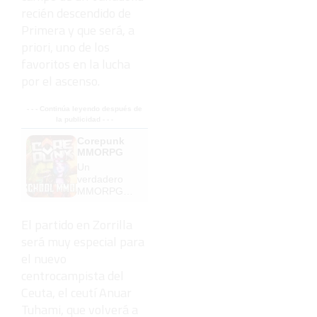
recién descendido de
Primera y que será, a
priori, uno de los
favoritos en la lucha
por el ascenso.
- - - Continúa leyendo después de
la publicidad - - -
Corepunk
MMORPG
Un
verdadero
MMORPG
de la vieja
escuela
El partido en Zorrilla
¡Cómo los
será muy especial para
de antes,
pero mejor!
el nuevo
centrocampista del
Ceuta, el ceutí Anuar
Tuhami, que volverá a