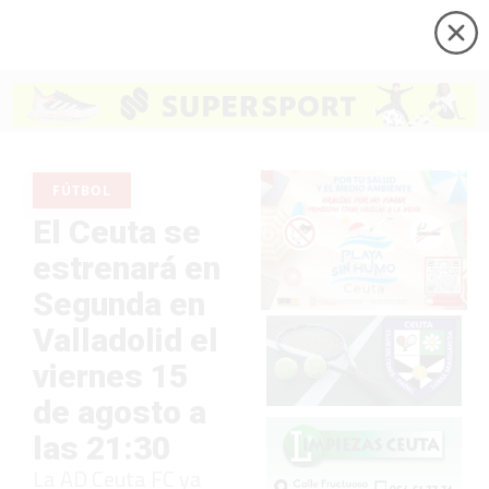
FÚTBOL
El Ceuta se
estrenará en
Segunda en
Valladolid el
viernes 15
de agosto a
las 21:30
La AD Ceuta FC ya