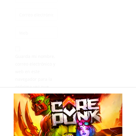
Guarda mi nombre,
correo electrónico y
web en este
navegador para la
próxima vez que
comente.
ANTERIOR
SIGUIENTE