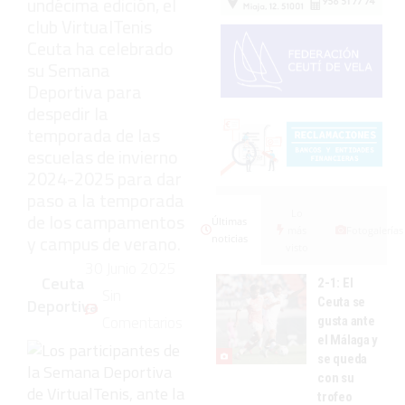
undécima edición, el
club VirtualTenis
Ceuta ha celebrado
su Semana
Deportiva para
despedir la
temporada de las
escuelas de invierno
2024-2025 para dar
paso a la temporada
Lo
de los campamentos
Últimas
más
Fotogalerías
y campus de verano.
noticias
visto
30 Junio 2025
Ceuta
2-1: El
Sin
Ceuta se
Deportiva
Comentarios
gusta ante
el Málaga y
se queda
con su
trofeo