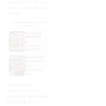
superando un año mas
todas las expectativas
iniciales.
- - - Continúa leyendo después de
la publicidad - - -
Corepunk
MMORPG
Un
verdadero
MMORPG
de la vieja
Pasaportes
escuela
que abren
¡Cómo los
puertas
Los
de antes,
pasaportes
pero mejor!
más
poderosos
del mundo,
¿está el
tuyo?