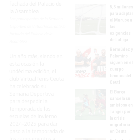
5,5 millones
para adaptar
Los participantes de la Semana
el Murube a
Deportiva de VirtualTenis, ante la
las
exigencias
fachada del Palacio de la
de LaLiga
Asamblea
Bermúdez y
Un año más, siendo en
Palomino
esta ocasión la
siguen en el
cuerpo
undécima edición, el
técnico del
club VirtualTenis Ceuta
Ceutí
ha celebrado su
El Barça
Semana Deportiva
cancela su
para despedir la
amistoso en
temporada de las
Tánger por
escuelas de invierno
la crisis
2024-2025 para dar
migratoria
paso a la temporada de
en Ceuta
los campamentos y