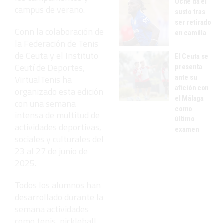
Uche da el
campus de verano.
susto tras
ser retirado
Conn la colaboración de
en camilla
la Federación de Tenis
de Ceuta y el Instituto
El Ceuta se
Ceutí de Deportes,
presenta
ante su
VirtualTenis ha
afición con
organizado esta edición
el Málaga
con una semana
como
intensa de multitud de
último
actividades deportivas,
examen
sociales y culturales del
23 al 27 de junio de
2025.
Todos los alumnos han
desarrollado durante la
semana actividades
como tenis, pickleball,