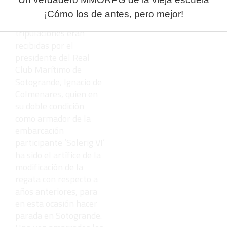
entrada el ‘Merdocq’.
¡Cómo los de antes, pero mejor!
En Sotogrande las
tripulaciones eran
recibidas por el
presidente del Real
Club Marítimo de
Sotogrande, Ignacio de
Colmenares, quien en
su doble condición
como armador de la
embarcación
participante ‘Solerig VI’
ha sido el artífice de la
modificación de la
regata con respecto a
años anteriores, para
en esta ocasión hacer
parada en Sotogrande.