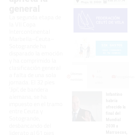
general
La segunda etapa de
la VII Copa
Intercontinental
Marbella–Ceuta–
Sotogrande ha
disparado la emoción
y ha comprimido la
clasificación general
Lo
a falta de una sola
Últimas
más
Fotogalerías
noticias
jornada. El 32 pies
visto
'Jipi', de bandera
Infantino
alemana, se ha
habría
impuesto en el tramo
ofrecido la
entre Ceuta y
final del
Sotogrande,
Mundial
desbancando del
2030 a
liderato al 61 pies
Marruecos,