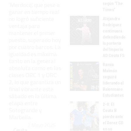
'Merdocq', que pese a
según 'The
Times'
ganar en tiempo real
no logró suficiente
Alejandro
ventaja para
Rodríguez
continuará
mantener el primer
defendiendo
puesto, superado hoy
la portería
por cuatro barcos. La
del Imperio
igualdad es máxima
AD Ceuta FS
tanto en la general
Ramia
absoluta como en las
Maimón
clases ORC 1 y ORC
seguirá
2, lo que garantiza un
liderando al
final vibrante este
Balonmano
sábado en la última
Estudiantes
etapa entre
2-0: El
Sotogrande y
Ceuta B
Marbella.
pierde ante
el Xerez CD
2 Mayo 2025
Ceuta
en su