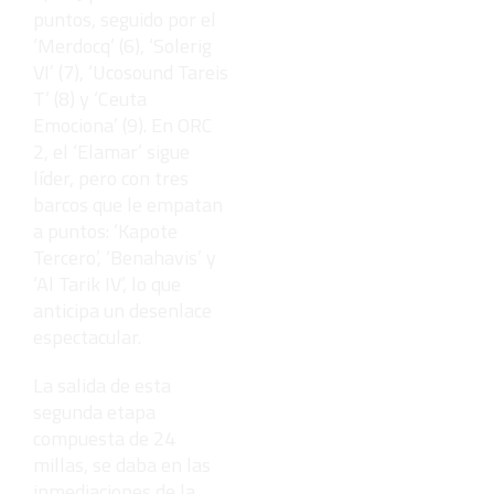
puntos, seguido por el
‘Merdocq’ (6), ‘Solerig
VI’ (7), ‘Ucosound Tareis
T’ (8) y ‘Ceuta
Emociona’ (9). En ORC
2, el ‘Elamar’ sigue
líder, pero con tres
barcos que le empatan
a puntos: ‘Kapote
Tercero’, ‘Benahavis’ y
‘Al Tarik IV’, lo que
anticipa un desenlace
espectacular.
La salida de esta
segunda etapa
compuesta de 24
millas, se daba en las
inmediaciones de la