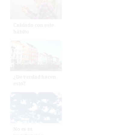
Cuidado con este
hábito
¿De verdad hacen
esto?
No es tu