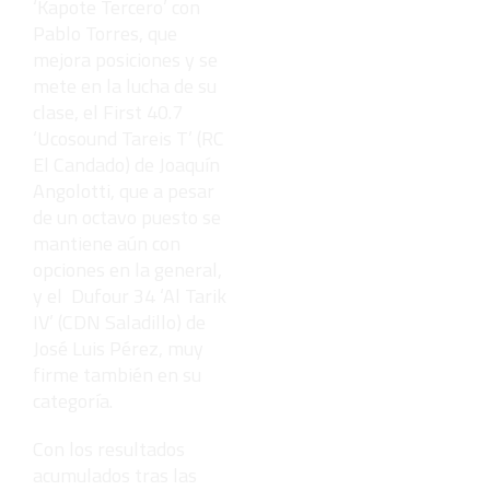
‘Kapote Tercero’ con
Pablo Torres, que
mejora posiciones y se
mete en la lucha de su
clase, el First 40.7
‘Ucosound Tareis T’ (RC
El Candado) de Joaquín
Angolotti, que a pesar
de un octavo puesto se
mantiene aún con
opciones en la general,
y el Dufour 34 ‘Al Tarik
IV’ (CDN Saladillo) de
José Luis Pérez, muy
firme también en su
categoría.
Con los resultados
acumulados tras las