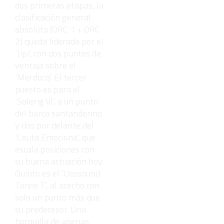
dos primeras etapas, la
clasificación general
absoluta (ORC 1 + ORC
2) queda liderada por el
‘Jipi’, con dos puntos de
ventaja sobre el
‘Merdocq’. El tercer
puesto es para el
‘Solerig VI’, a un punto
del barco santanderino
y dos por delante del
‘Ceuta Emociona’, que
escala posiciones con
su buena actuación hoy.
Quinto es el ‘Ucosound
Tareis T’, al acecho con
solo un punto más que
su predecesor. Una
horquilla de apenas