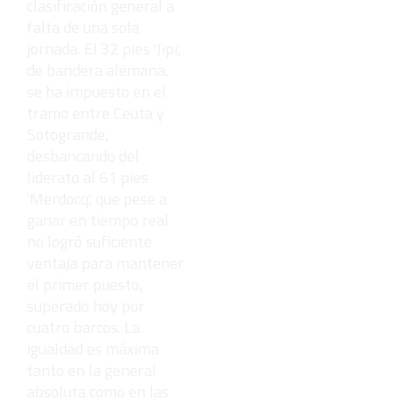
clasificación general a
falta de una sola
jornada. El 32 pies 'Jipi',
de bandera alemana,
se ha impuesto en el
tramo entre Ceuta y
Sotogrande,
desbancando del
liderato al 61 pies
'Merdocq', que pese a
ganar en tiempo real
no logró suficiente
ventaja para mantener
el primer puesto,
superado hoy por
cuatro barcos. La
igualdad es máxima
tanto en la general
absoluta como en las