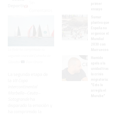
Sin
primer
Deportiva
ensayo
Comentarios
Sumar
plantea que
España no
organice el
Mundial
2030 con
La flota ha completado su
Marruecos
segundo cruce del Estrecho de
Hamido
Gibraltar
Dani Uriarte
apela a la
unidad tras
La segunda etapa de
la crisis
la
VII Copa
migratoria:
"Esto lo
Intercontinental
arregla el
Marbella–Ceuta–
Murube"
Sotogrande
ha
disparado la emoción y
ha comprimido la