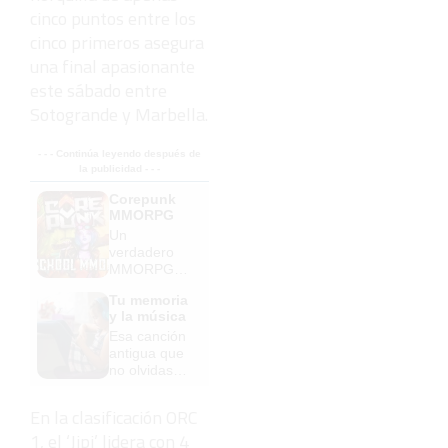
cinco puntos entre los
cinco primeros asegura
una final apasionante
este sábado entre
Sotogrande y Marbella.
- - - Continúa leyendo después de
la publicidad - - -
Corepunk
MMORPG
Un
verdadero
MMORPG
de la vieja
Tu memoria
escuela
y la música
¡Cómo los
Esa canción
de antes,
antigua que
pero mejor!
no olvidas
tiene una
explicación
En la clasificación ORC
1, el ‘Jipi’ lidera con 4