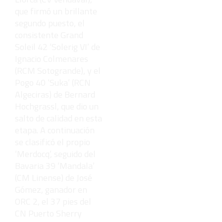
que firmó un brillante
segundo puesto, el
consistente Grand
Soleil 42 ‘Solerig VI’ de
Ignacio Colmenares
(RCM Sotogrande), y el
Pogo 40 ‘Suka’ (RCN
Algeciras) de Bernard
Hochgrassl, que dio un
salto de calidad en esta
etapa. A continuación
se clasificó el propio
‘Merdocq’, seguido del
Bavaria 39 ‘Mandala’
(CM Linense) de José
Gómez, ganador en
ORC 2, el 37 pies del
CN Puerto Sherry