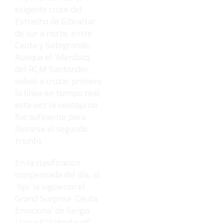
exigente cruce del
Estrecho de Gibraltar
de sur a norte, entre
Ceuta y Sotogrande.
Aunque el ‘Merdocq’,
del RCM Santander,
volvió a cruzar primero
la línea en tiempo real,
esta vez la ventaja no
fue suficiente para
llevarse el segundo
triunfo.
En la clasificación
compensada del día, al
‘Jipi’ le siguieron el
Grand Surprise ‘Ceuta
Emociona’ de Sergio
Llorca (CV Vendaval),