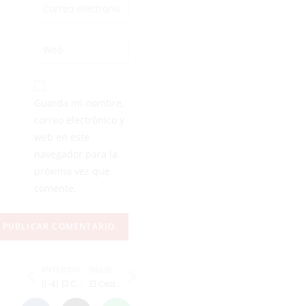
Guarda mi nombre,
correo electrónico y
web en este
navegador para la
próxima vez que
comente.
ANTERIOR
SIGUIENTE
(1-4) El Ceuta B rompe su mala racha a costa del colista
El Ceuta, el equipo con menos derrotas de Primera, Segunda y Primera Federación