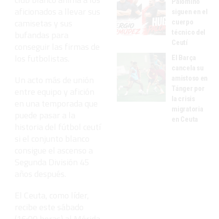
Palomino
aficionados a llevar sus
siguen en el
camisetas y sus
cuerpo
técnico del
bufandas para
Ceutí
conseguir las firmas de
los futbolistas.
El Barça
cancela su
Un acto más de unión
amistoso en
Tánger por
entre equipo y afición
la crisis
en una temporada que
migratoria
puede pasar a la
en Ceuta
historia del fútbol ceutí
si el conjunto blanco
consigue el ascenso a
Segunda División 45
años después.
El Ceuta, como líder,
recibe este sábado
(16:00 horas) al Mérida