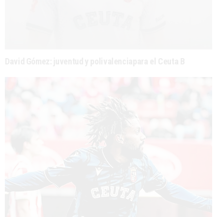
David Gómez: juventud y polivalenciapara el Ceuta B