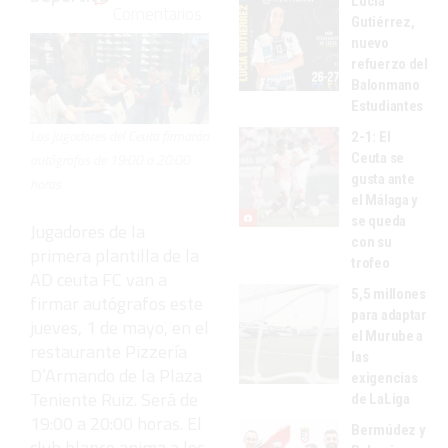
Lucía
Comentarios
Gutiérrez,
nuevo
refuerzo del
Balonmano
Estudiantes
Los jugadores del Ceuta firmarán
2-1: El
autógrafos de 19:00 a 20:00
Ceuta se
gusta ante
horas
el Málaga y
se queda
Jugadores de la
con su
primera plantilla de la
trofeo
AD ceuta FC van a
5,5 millones
firmar autógrafos este
para adaptar
jueves, 1 de mayo, en el
el Murube a
restaurante Pizzería
las
D’Armando de la Plaza
exigencias
Teniente Ruiz. Será de
de LaLiga
19:00 a 20:00 horas. El
Bermúdez y
club blanco anima a los