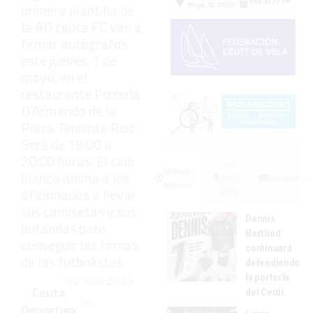
primera plantilla de
la AD ceuta FC van a
firmar autógrafos
este jueves, 1 de
mayo, en el
restaurante Pizzería
D’Armando de la
Plaza Teniente Ruiz.
Será de 19:00 a
20:00 horas. El club
Lo
Últimas
blanco anima a los
más
Fotogalerías
noticias
aficionados a llevar
visto
sus camisetas y sus
Dennis
bufandas para
Berthod
conseguir las firmas
continuará
de los futbolistas.
defendiendo
la portería
30 Abril 2025
Ceuta
del Ceutí
Sin
Deportiva