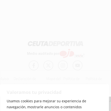
Medio auditado por
Aviso
Declaración de
Mapa del
Política de
Política de
Legal
Accesibilidad
Sitio
Cookies
Privacidad
Valoramos tu privacidad
Usamos cookies para mejorar su experiencia de
© 2012 - 2026 Ceuta Deportiva - Diario Digital Deportivo
navegación, mostrarle anuncios o contenidos