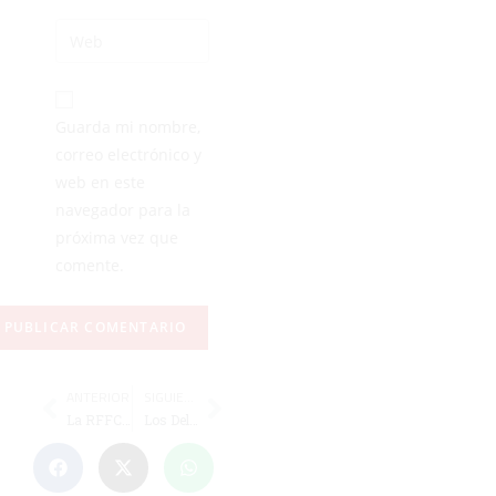
Guarda mi nombre,
correo electrónico y
web en este
navegador para la
próxima vez que
comente.
ANTERIOR
SIGUIENTE
La RFFCE homenajea a exárbitros ya fallecidos con la presencia de Medina Cantalejo y Matías Caballero
Los Delfines logra una plata en la Copa de España y tres billetes para la Copa del Mundo