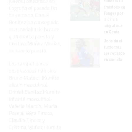
juvenil) celebrado en
cancela su
Logroño el pasado fin
amistoso en
Tánger por
de semana. Daniel
la crisis
Benítez ha conseguido
migratoria
una medalla de bronce
en Ceuta
y un cuarto puesto y
Uche da el
Cristina Muñoz Macías,
susto tras
un cuarto puesto.
ser retirado
en camilla
Los competidores
desplazados han sido
Bruno Mateos (Kumite
alevín masculino),
Daniel Benítez (Kumite
infantil masculino),
Valeria Martin, María
Pareja, Vega Tinoco,
Claudia TInoco y
Cristina Muñoz (Kumite