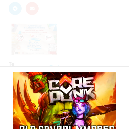
Corepunk
MMORPG