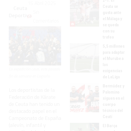
2-1: El
15 Abril 2025
Ceuta se
Ceuta
Sin
gusta ante
Deportiva
el Málaga y
Comentarios
se queda
con su
trofeo
5,5 millones
para adaptar
el Murube a
las
La expedición ceutí, este pasado
exigencias
fin de semana en Logroño
de LaLiga
Bermúdez y
Los deportistas de la
Palomino
Federación de Kárate
siguen en el
de Ceuta han tenido un
cuerpo
destacado papel en el
técnico del
Ceutí
Campeonato de España
(alevín, infantil y
El Barça