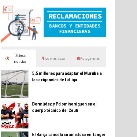
Últimas
Lo más visto
Fotogalerías
noticias
5,5 millones para adaptar el Murube a
las exigencias de LaLiga
Bermúdez y Palomino siguen en el
cuerpo técnico del Ceutí
El Barça cancela su amistoso en Tánger