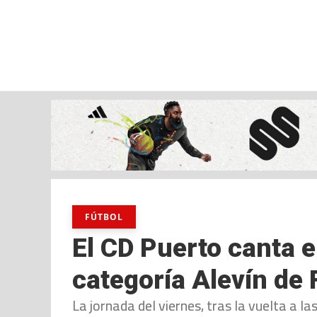
viernes, 07 ago, 2026
AD CEUTA
FÚTBOL
FÚTBOL SALA
BALO
FÚTBOL
El CD Puerto canta e
categoría Alevín de 
La jornada del viernes, tras la vuelta a 