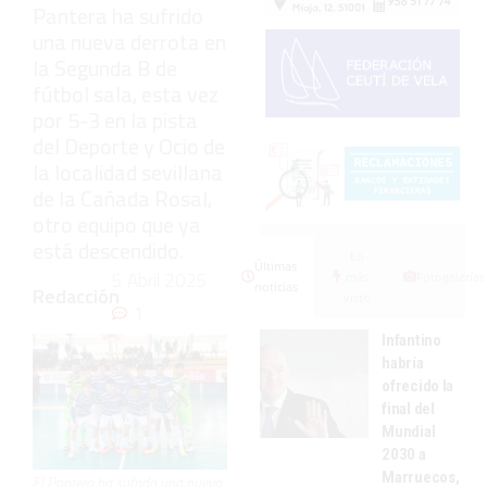
Pantera ha sufrido
una nueva derrota en
la Segunda B de
fútbol sala, esta vez
por 5-3 en la pista
del Deporte y Ocio de
la localidad sevillana
de la Cañada Rosal,
otro equipo que ya
está descendido.
Lo
Últimas
5 Abril 2025
más
Fotogalerías
noticias
Redacción
visto
1
Infantino
habría
ofrecido la
final del
Mundial
2030 a
Marruecos,
El Pantera ha sufrido una nueva