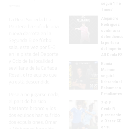
según 'The
derrota
Times'
La Real Sociedad La
Alejandro
Rodríguez
Pantera ha sufrido una
continuará
nueva derrota en la
defendiendo
Segunda B de fútbol
la portería
sala, esta vez por 5-3
del Imperio
en la pista del Deporte
AD Ceuta FS
y Ocio de la localidad
Ramia
sevillana de la Cañada
Maimón
Rosal, otro equipo que
seguirá
ya está descendido.
liderando al
Balonmano
Pese a no jugarse nada,
Estudiantes
el partido ha sido
2-0: El
bastante bronco y los
Ceuta B
dos equipos han sufrido
pierde ante
dos expulsiones. Omar
el Xerez CD
en su
y Mohamed han sido