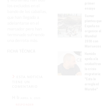
primer
los excluidos en el
ensayo
bando de los caballas,
Sumar
que han llegado a
plantea que
adelantarse en el
España no
marcador pero han
organice el
terminado sufriendo
Mundial
una derrota más.
2030 con
Marruecos
FICHA TÉCNICA
Hamido
apela a la
unidad tras
la crisis
migratoria:
ESTA NOTICIA
"Esto lo
TIENE UN
arregla el
COMENTARIO
Murube"
H b
ABRIL 6, 2025
RESPONDER