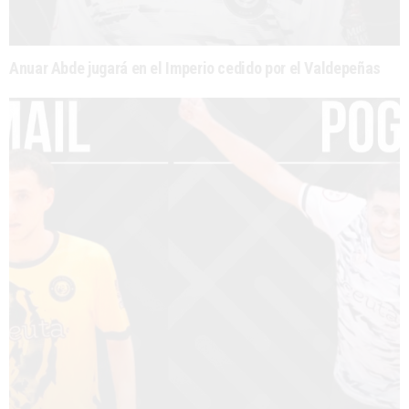
Anuar Abde jugará en el Imperio cedido por el Valdepeñas