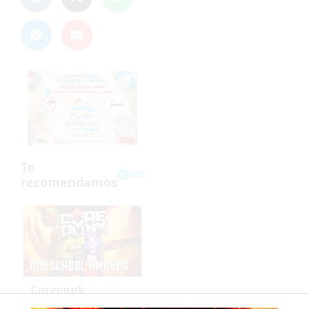
Corepunk
MMORPG