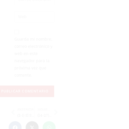
Guarda mi nombre,
correo electrónico y
web en este
navegador para la
próxima vez que
comente.
ANTERIOR
SIGUIENTE
(2-1) El Sporting vence al Córdoba y sigue dando lustre a su temporada
(14-27) El Estudiantes se queda sin fase de ascenso por el golaveraje particular