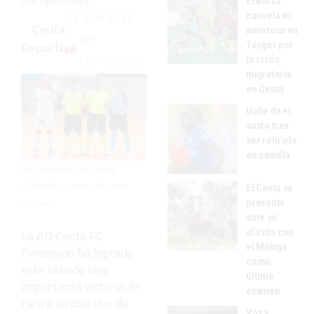
El Barça
cancela su
12 Abril 2025
Ceuta
amistoso en
Sin
Deportiva
Tánger por
Comentarios
la crisis
migratoria
en Ceuta
Uche da el
susto tras
ser retirado
en camilla
Las capitanas de Ceuta y
Chiloeches, junto a la pareja
El Ceuta se
arbitral
presenta
ante su
afición con
La AD Ceuta FC
el Málaga
Femenino ha logrado
como
este sábado una
último
importante victoria de
examen
cara a su objetivo de
Vox y