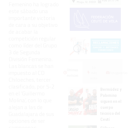
Femenino ha logrado
este sábado una
importante victoria
de cara a su objetivo
de acabar la
competición regular
como líder del Grupo
3 de Segunda
División Femenina.
Las blancas se han
Lo
Últimas
impuesto al CD
más
Fotogalerías
noticias
Chiloeches, tercer
visto
clasificado, por 5-2
Bermúdez y
en el ‘Guillermo
Palomino
Molina’, con lo que
siguen en el
alejan a las de
cuerpo
Guadalajara de sus
técnico del
opciones de ser
Ceutí
campeonas.