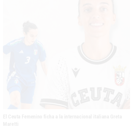
El Ceuta Femenino ficha a la internacional italiana Greta
Maretti