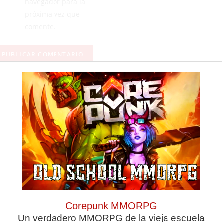
navegador para la
próxima vez que
comente.
ANTERIOR
SIGUIENTE
El Foso organiza su II Mixing de Pádel en el Club Perla del Mediterráneo
(3-6) La Pantera sufre una nueva derrota contra el Malacitano
Corepunk MMORPG
Un verdadero MMORPG de la vieja escuela