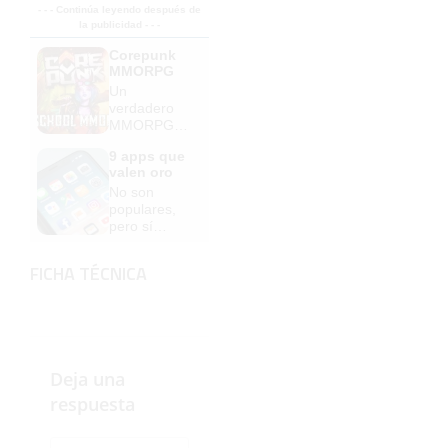
- - - Continúa leyendo después de
la publicidad - - -
Corepunk
MMORPG
Un
verdadero
MMORPG
de la vieja
9 apps que
escuela
valen oro
¡Cómo los
No son
de antes,
populares,
pero mejor!
pero sí
extraordinari
amente
FICHA TÉCNICA
útiles
Deja una
respuesta