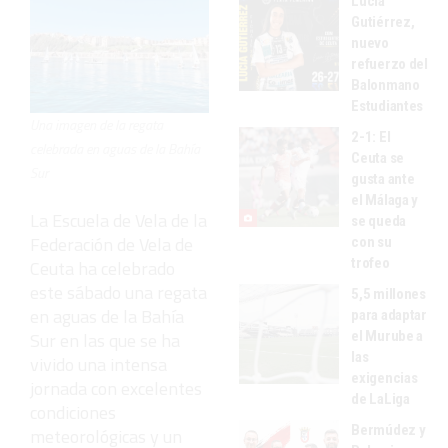
Lucía
Gutiérrez,
nuevo
refuerzo del
Balonmano
Estudiantes
Una imagen de la regata
2-1: El
celebrada en aguas de la Bahía
Ceuta se
Sur
gusta ante
el Málaga y
La Escuela de Vela de la
se queda
Federación de Vela de
con su
trofeo
Ceuta ha celebrado
este sábado una regata
5,5 millones
en aguas de la Bahía
para adaptar
el Murube a
Sur en las que se ha
las
vivido una intensa
exigencias
jornada con excelentes
de LaLiga
condiciones
Bermúdez y
meteorológicas y un