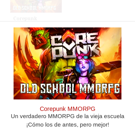
Corepunk
MMORPG
¿Por qué se
contagia?
Corepunk MMORPG
Un verdadero MMORPG de la vieja escuela
¿De verdad hacen
¡Cómo los de antes, pero mejor!
esto?