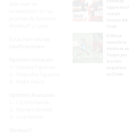
Palomino
alto nivel de
siguen en el
competición, en las
cuerpo
pruebas de Optimist,
técnico del
Windsurf y Laser.
Ceutí
El Barça
Éstas han sido
las
cancela su
clasificaciones
:
amistoso en
Tánger por
Optimist Iniciación
la crisis
1.- Daniela Figueroa
migratoria
2.- Alejandra Figueroa
en Ceuta
3.- Pedro Faura
Optimist Avanzado
1.- Carlota García
2.- Mariam Ahmed
3.- Liria Rincón
Windsurf