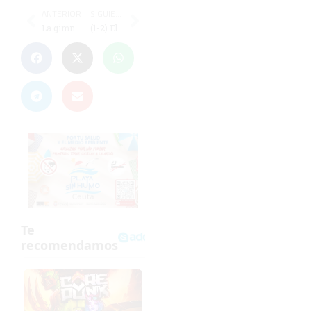
ANTERIOR
SIGUIENTE
La gimnasia rítmica ceutí consigue un pleno de ocho medallas en el Torneo Villa de Trebujena
(1-2) El UCIDCE da la cara pero no puede con un Betis B con mucho nivel