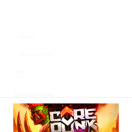
Guarda mi nombre,
correo electrónico y
web en este
navegador para la
próxima vez que
comente.