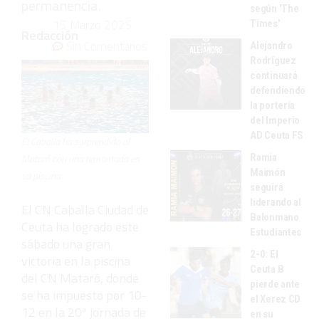
permanencia.
según 'The
15 Marzo 2025
Times'
Redacción
Sin Comentarios
Alejandro
Rodríguez
continuará
defendiendo
la portería
del Imperio
AD Ceuta FS
El Caballa ha sorprendido al
Ramia
Mataró con una remontada en
Maimón
su piscina
seguirá
liderando al
El CN Caballa Ciudad de
Balonmano
Ceuta ha logrado este
Estudiantes
sábado una gran
2-0: El
victoria en la piscina
Ceuta B
del CN Mataró, donde
pierde ante
se ha impuesto por 10-
el Xerez CD
12 en la 20ª jornada de
en su