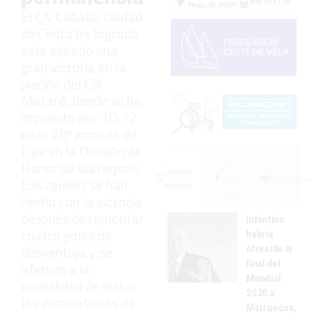
El CN Caballa Ciudad
de Ceuta ha logrado
este sábado una
gran victoria en la
piscina del CN
Mataró, donde se ha
impuesto por 10-12
en la 20ª jornada de
Liga en la División de
Honor de waterpolo.
Lo
Últimas
más
Fotogalerías
Los ceutíes se han
noticias
visto
hecho con la victoria
después de remontar
Infantino
cuatro goles de
habría
desventaja y se
ofrecido la
final del
aferran a la
Mundial
posibilidad de evitar
2030 a
las eliminatorias de
Marruecos,