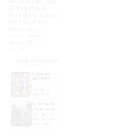
Beltrán, Daniel López
(2), Josep Puig (2),
Pablo Blanco, Cristian
Martínez, Manuel
Matoso, Alberto
Gómez, Samuel
William (1) y Joris
Cornelis.
- - - Continúa leyendo después de
la publicidad - - -
Corepunk
MMORPG
Un
verdadero
MMORPG
de la vieja
Tu memoria
escuela
y la música
¡Cómo los
Esa canción
de antes,
antigua que
pero mejor!
no olvidas
tiene una