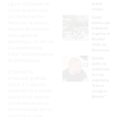
Liga en la División de
primer
Honor de waterpolo.
ensayo
Los ceutíes se han
Sumar
hecho con la victoria
plantea que
después de remontar
España no
organice el
cuatro goles de
Mundial
desventaja y se aferran
2030 con
a la posibilidad de
Marruecos
evitar las eliminatorias
Hamido
de permanencia.
apela a la
unidad tras
El partido ha
la crisis
empezado igualado,
migratoria:
con un 3-2 para los
"Esto lo
catalanes en el primer
arregla el
cuarto. En el segundo,
Murube"
los barcelonenses se
han distanciado con un
parcial de 4-1 que