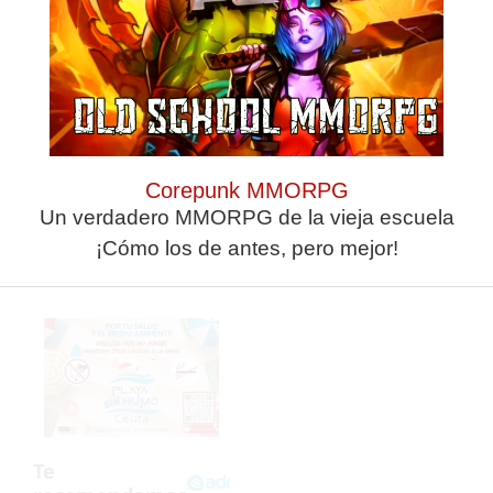
ANTERIOR
SIGUIENTE
El Ceutí recibe al colista sin margen de error
(2-0) El Ceuta B doblega al Conil en el tiempo añadido
Corepunk MMORPG
Un verdadero MMORPG de la vieja escuela
¡Cómo los de antes, pero mejor!