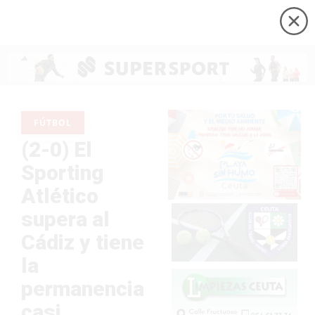
FÚTBOL
(2-0) El
Sporting
Atlético
supera al
Cádiz y tiene
la
permanencia
casi