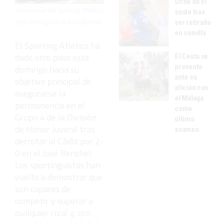
Uche da el
Once inicial del Sporting Atlético,
susto tras
este domingo en el José Benoliel
ser retirado
en camilla
El Sporting Atlético ha
dado otro paso este
El Ceuta se
presenta
domingo hacia su
ante su
objetivo principal de
afición con
asegurarse la
el Málaga
permanencia en el
como
Grupo 4 de la División
último
de Honor Juvenil tras
examen
derrotar al Cádiz por 2-
0 en el José Benoliel.
Los sportinguistas han
vuelto a demostrar que
son capaces de
competir y superar a
cualquier rival y, con