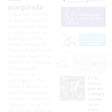
asegurada
El Sporting Atlético
ha dado otro paso
este domingo hacia
su objetivo principal
de asegurarse la
permanencia en el
Grupo 4 de la División
de Honor Juvenil tras
Lo
derrotar al Cádiz por
Últimas
más
Fotogalerías
noticias
2-0 en el José
visto
Benoliel. Los
2-1: El
sportinguistas han
Ceuta se
vuelto a demostrar
gusta ante
que son capaces de
el Málaga y
competir y superar a
se queda
cualquier rival y, con
con su
ese objetivo inicial de
trofeo