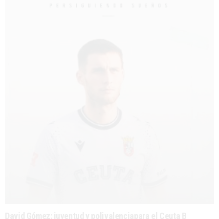
David Gómez: juventud y polivalenciapara el Ceuta B