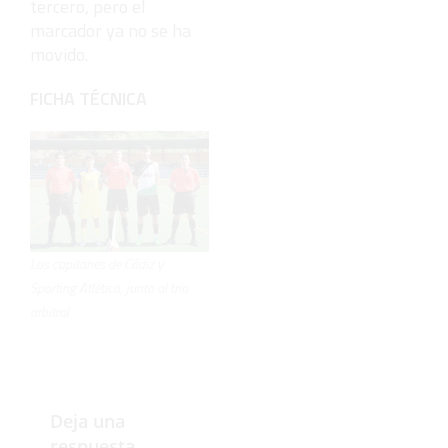
tercero, pero el
marcador ya no se ha
movido.
FICHA TÉCNICA
Los capitanes de Cádiz y
Sporting Atlético, junto al trío
arbitral
Deja una
respuesta