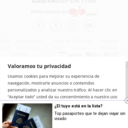
Medio auditado por
Aviso
Declaración de
Mapa del
Política de
Política de
Legal
Accesibilidad
Sitio
Cookies
Privacidad
Valoramos tu privacidad
© 2012 - 2026 Ceuta Deportiva - Diario Digital Deportivo
Usamos cookies para mejorar su experiencia de
navegación, mostrarle anuncios o contenidos
personalizados y analizar nuestro tráfico. Al hacer clic en
“Aceptar todo” usted da su consentimiento a nuestro uso
de las cookies.
¿El tuyo está en la lista?
Top pasaportes que te dejan viajar sin
Personalizar
Rechazar todo
Aceptar todo
visado