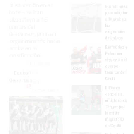
la salvación en el
5,5 millones
bote – se han
para adaptar
situado ya a 16
el Murube a
puntos del
las
exigencias
descenso-, piensan
de LaLiga
seguir mirando hacia
arriba en la
Bermúdez y
clasificación.
Palomino
siguen en el
16 Febrero
cuerpo
2025
Ceuta
técnico del
Ceutí
Deportiva
Sin
El Barça
Comentarios
cancela su
amistoso en
Tánger por
la crisis
migratoria
en Ceuta