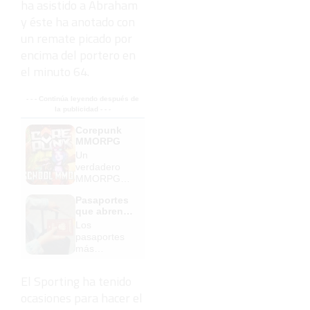
ha asistido a Abraham
y éste ha anotado con
un remate picado por
encima del portero en
el minuto 64.
- - - Continúa leyendo después de
la publicidad - - -
Corepunk
MMORPG
Un
verdadero
MMORPG
de la vieja
Pasaportes
escuela
que abren
¡Cómo los
puertas
Los
de antes,
pasaportes
pero mejor!
más
poderosos
del mundo,
El Sporting ha tenido
¿está el
ocasiones para hacer el
tuyo?