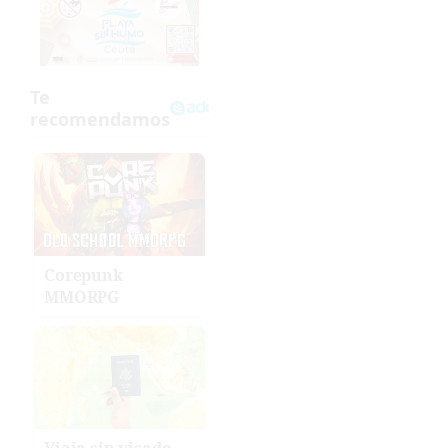
Corepunk
MMORPG
Viaja sin visado