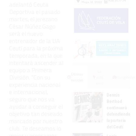
adelantó Ceuta
Deportiva el pasado
martes, el jerezano
César Núñez Gago
será el nuevo
entrenador de la UA
Ceutí para la próxima
temporada, en la que
intentará ascender al
equipo a Primera
Lo
Últimas
División. "Con su
más
Fotogalerías
noticias
experiencia nacional
visto
e internacional,
Dennis
seguro que nos va
Berthod
ayudar a conseguir el
continuará
objetivo tan deseado
defendiendo
marcado por nuestro
la portería
club. Te deseamos lo
del Ceutí
mejor y esperamos