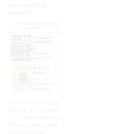
Paco Castillo, de
segundo
- - - Continúa leyendo después de
la publicidad - - -
Corepunk
MMORPG
Un
verdadero
MMORPG
de la vieja
Viaja sin
escuela
visado
¡Cómo los
Los
de antes,
pasaportes
pero mejor!
que más
puertas
abren ¿está
César Núñez tendrá de
el tuyo?
segundo a Paco Castillo
y no a José Ramón Ruiz
'Taconi', el que ha sido
ayudante en las