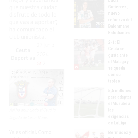
Lucía
que nuestra ciudad
Gutiérrez,
disfrute de todo lo
nuevo
refuerzo del
que vas a aportar",
Balonmano
ha comunicado el
Estudiantes
club unionista.
2-1: El
27 Junio
Ceuta se
Ceuta
2024
gusta ante
Deportiva
el Málaga y
2
se queda
con su
trofeo
5,5 millones
para adaptar
el Murube a
Así ha anunciado el Ceutí la
las
exigencias
llegada de César Núñez
de LaLiga
Ya es oficial. Como
Bermúdez y