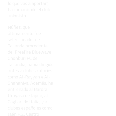
lo que vas a aportar",
ha comunicado el club
unionista.
Núñez, que
últimamente fue
seleccionador de
Tailanda procedente
del Freefire Bluewave
Chonburi FC de
Tailandia, había dirigido
antes a clubes cataríes
como Al-Rayyan y Al-
Shahaniya. Además, ha
entrenado al Bardral
Urayasu de Japón, al
Cagliari de Italia, y a
clubes españoles como
Jaén F.S., Castro