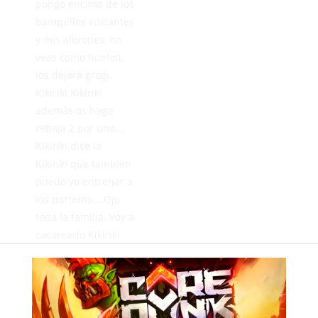
pongo encima de los
banquillos visitantes
y mis alerones, no
veas como huelen,
los dejará grogi.
Kikiriki Kikiriki
además os hago
rebaja 2 por uno...
Kikiriki dice la
Kikiriki que también
puedo yo entrenar a
los porteros... Oju
toda la familia. Voy a
cacarearlo Kikiriki
Kikiriki
Deja una