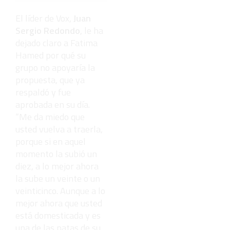
poderosos
del mundo,
El líder de Vox,
Juan
¿está el
Sergio Redondo
, le ha
tuyo?
dejado claro a Fatima
Hamed por qué su
grupo no apoyaría la
propuesta, que ya
respaldó y fue
aprobada en su día.
“Me da miedo que
usted vuelva a traerla,
porque si en aquel
momento la subió un
diez, a lo mejor ahora
la sube un veinte o un
veinticinco. Aunque a lo
mejor ahora que usted
está domesticada y es
una de las patas de su