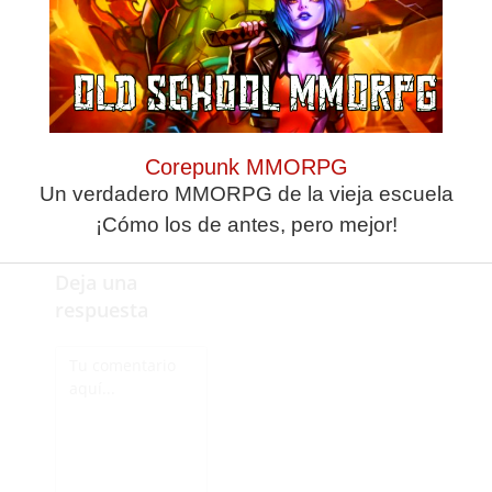
Hamed ha replicado
que “si no se cubre ni el
veinte por ciento y no
sirve para
prácticamente nada,
vamos a facilitar las
cosas a la gente”.
Corepunk MMORPG
Un verdadero MMORPG de la vieja escuela
¡Cómo los de antes, pero mejor!
Deja una
respuesta