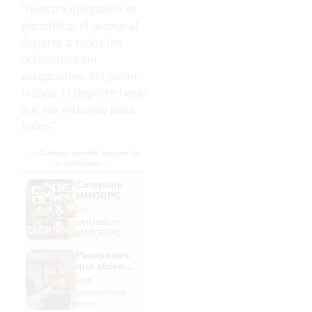
“nuestra obligación es
garantizar el acceso al
deporte a todos los
ciudadanos sin
excepciones, sin poner
trabas. El deporte tiene
que ser inclusivo para
todos”.
- - - Continúa leyendo después de
la publicidad - - -
Corepunk
MMORPG
Un
verdadero
MMORPG
de la vieja
Pasaportes
escuela
que abren
¡Cómo los
puertas
Los
de antes,
pasaportes
pero mejor!
más