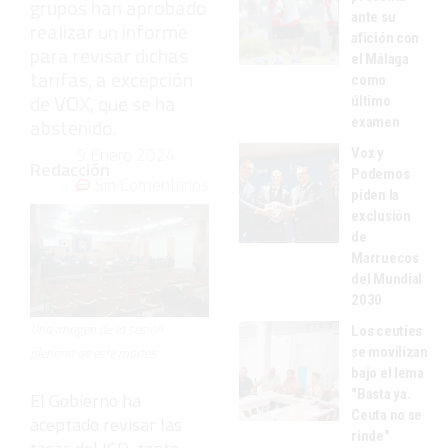
grupos han aprobado
ante su
realizar un informe
afición con
para revisar dichas
el Málaga
tarifas, a excepción
como
de VOX, que se ha
último
abstenido.
examen
9 Enero 2024
Vox y
Redacción
Podemos
Sin Comentarios
piden la
exclusión
de
Marruecos
del Mundial
2030
Una imagen de la sesión
Los ceutíes
plenaria de este martes
se movilizan
bajo el lema
"Basta ya.
El Gobierno ha
Ceuta no se
aceptado revisar las
rinde"