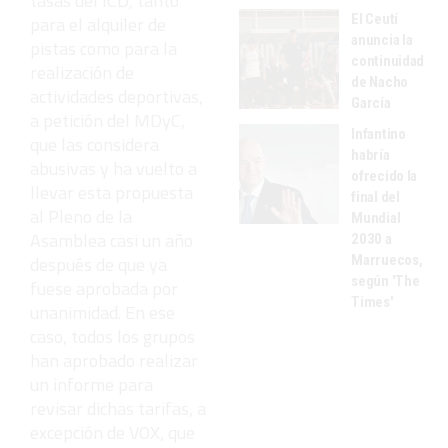
tasas del ICD, tanto
El Ceutí
para el alquiler de
anuncia la
pistas como para la
continuidad
realización de
de Nacho
actividades deportivas,
García
a petición del MDyC,
Infantino
que las considera
habría
abusivas y ha vuelto a
ofrecido la
llevar esta propuesta
final del
al Pleno de la
Mundial
Asamblea casi un año
2030 a
Marruecos,
después de que ya
según 'The
fuese aprobada por
Times'
unanimidad. En ese
caso, todos los grupos
han aprobado realizar
un informe para
revisar dichas tarifas, a
excepción de VOX, que