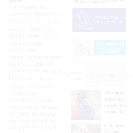
El Gobierno ha
aceptado revisar las
tasas del ICD, tanto
para el alquiler de
pistas como para la
realización de
actividades
deportivas, a petición
del MDyC, que las
considera abusivas y
Lo
Últimas
más
Fotogalerías
ha vuelto a llevar
noticias
visto
esta propuesta al
Pleno de la
Uche da el
Asamblea casi un
susto tras
año después de que
ser retirado
en camilla
ya fuese aprobada
por unanimidad. En
El Ceuta se
ese caso, todos los
presenta