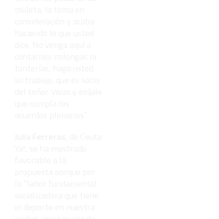
muleta, la toma en
consideración y acaba
haciendo lo que usted
dice. No venga aquí a
contarnos milongas ni
tonterías, haga usted
su trabajo, que es socia
del señor Vivas y exíjale
que cumpla los
acuerdos plenarios”
Julia Ferreras
, de Ceuta
Ya!, se ha mostrado
favorable a la
propuesta porque por
la “labor fundamental
socializadora que tiene
el deporte en nuestra
ciudad, único punto de