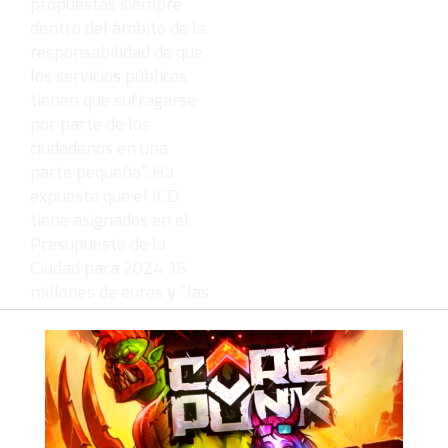
propuestas siempre
dentro del ámbito de la
responsabilidad de que
los servicios públicos
tienen que sufragarse
por parte de los
ciudadanos en una
parte pequeña”. Ha
expuesto que el ICD
tiene asignados en el
Presupuesto de la
Ciudad para 2024 15
millones de euros y “las
tasas que recauda no
cubren ni el veinte por
ciento del coste
efectivo en deporte que
realizad la Ciudad”.