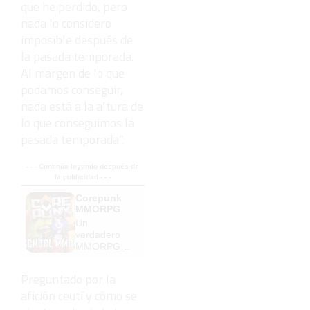
que he perdido, pero
nada lo considero
imposible después de
la pasada temporada.
Al margen de lo que
podamos conseguir,
nada está a la altura de
lo que conseguimos la
pasada temporada”.
- - - Continúa leyendo después de
la publicidad - - -
Corepunk
MMORPG
Un
verdadero
MMORPG
de la vieja
escuela
Preguntado por la
¡Cómo los
afición ceutí y cómo se
de antes,
pero mejor!