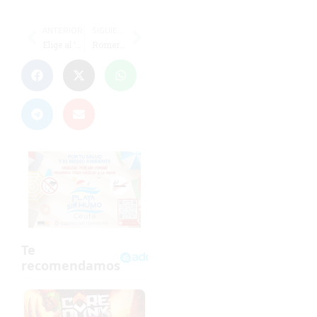
ANTERIOR
SIGUIENTE
Elige al ‘Súper de la Jornada’ de SuperSport: ¿Quién fue el mejor del Ceuta ante el Alcoyano?
Romero, Escobar y Hernández, ponentes de la II Jornada de Acualización RFEF-UEFA