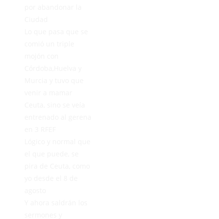
por abandonar la
Ciudad
Lo que pasa que se
comió un triple
mojón con
Córdoba,Huelva y
Murcia y tuvo que
venir a mamar
Ceuta, sino se veía
entrenado al gerena
en 3 RFEF
Lógico y normal que
el que puede, se
pira de Ceuta, como
yo desde el 8 de
agosto
Y ahora saldrán los
sermones y