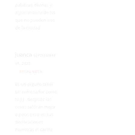
palabras divinas y
algún indulto de los
que no pueden irse
de la ciudad
juanca
SEPTIEMBRE
19, 2023
RESPONDER
Es un orgullo tener
un entrenador como
tu J.J., después las
cosas saldrán mejor
o peor, pero en tus
declaraciones
muestras el cariño