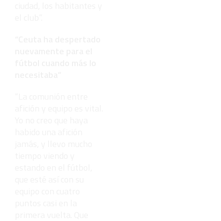
ciudad, los habitantes y
el club”.
“Ceuta ha despertado
nuevamente para el
fútbol cuando más lo
necesitaba”
“La comunión entre
afición y equipo es vital.
Yo no creo que haya
habido una afición
jamás, y llevo mucho
tiempo viendo y
estando en el fútbol,
que esté así con su
equipo con cuatro
puntos casi en la
primera vuelta. Que