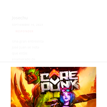
Josechu
SEPTIEMBRE 19, 2023
RESPONDER
Una gran entrevista
José Juan se nota
que estás
enamorado de
nuestra Ceuta,ojalá
se cumpla lo que
dices,pero lo de
segunda me parece
que son palabras
mayores, nuestro
sitio creo que es
esta categoría y