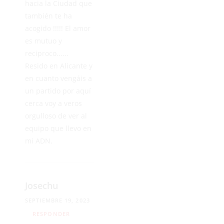
hacia la Ciudad que
también te ha
acogido !!!!! El amor
es mutuo y
reciproco......
Resido en Alicante y
en cuanto vengáis a
un partido por aquí
cerca voy a veros
orgulloso de ver al
equipo que llevo en
mi ADN.
Josechu
SEPTIEMBRE 19, 2023
RESPONDER