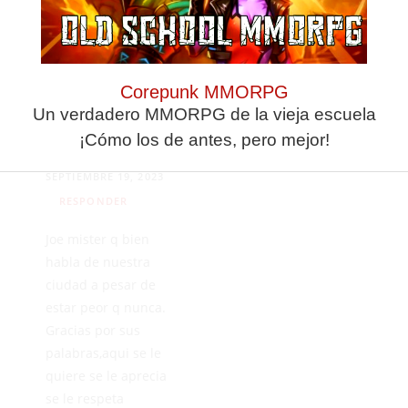
estar entre los diez
mejores todos los
años .
Corepunk MMORPG
Un verdadero MMORPG de la vieja escuela
¡Cómo los de antes, pero mejor!
The best JJ
SEPTIEMBRE 19, 2023
RESPONDER
Joe mister q bien
habla de nuestra
ciudad a pesar de
estar peor q nunca.
Gracias por sus
palabras,aqui se le
quiere se le aprecia
se le respeta