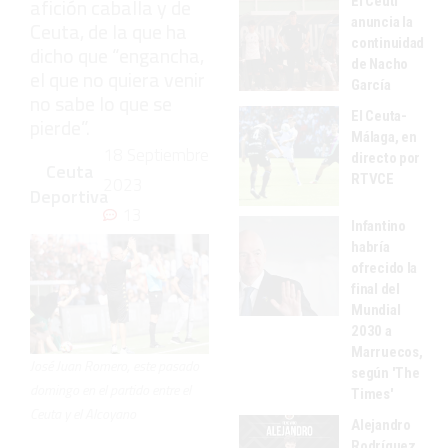
El Ceutí
afición caballa y de
anuncia la
Ceuta, de la que ha
continuidad
dicho que “engancha,
de Nacho
el que no quiera venir
García
no sabe lo que se
El Ceuta-
pierde”.
Málaga, en
18 Septiembre
directo por
Ceuta
RTVCE
2023
Deportiva
13
Infantino
habría
ofrecido la
final del
Mundial
2030 a
Marruecos,
José Juan Romero, este pasado
según 'The
domingo en el partido entre el
Times'
Ceuta y el Alcoyano
Alejandro
Rodríguez