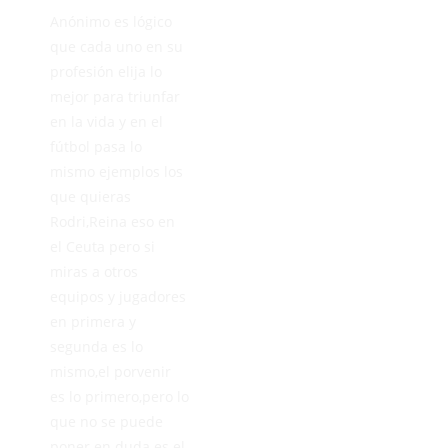
Anónimo es lógico
que cada uno en su
profesión elija lo
mejor para triunfar
en la vida y en el
fútbol pasa lo
mismo ejemplos los
que quieras
Rodri,Reina eso en
el Ceuta pero si
miras a otros
equipos y jugadores
en primera y
segunda es lo
mismo,el porvenir
es lo primero,pero lo
que no se puede
poner en duda es el