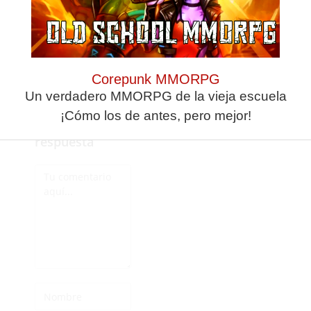
de futbol 11 tirado
me quema la
sangre, gracias por
contestar.
Corepunk MMORPG
Un verdadero MMORPG de la vieja escuela
¡Cómo los de antes, pero mejor!
Deja una
respuesta