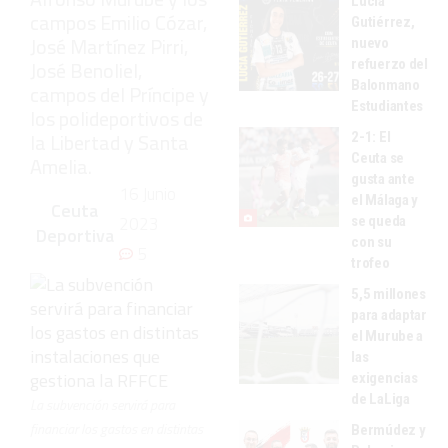
Lucía
campos Emilio Cózar,
Gutiérrez,
José Martínez Pirri,
nuevo
refuerzo del
José Benoliel,
Balonmano
campos del Príncipe y
Estudiantes
los polideportivos de
la Libertad y Santa
2-1: El
Ceuta se
Amelia.
gusta ante
16 Junio
el Málaga y
Ceuta
2023
se queda
Deportiva
con su
5
trofeo
5,5 millones
para adaptar
el Murube a
las
exigencias
de LaLiga
La subvención servirá para
financiar los gastos en distintas
Bermúdez y