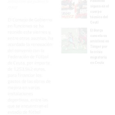
Palomino
instalaciones que gestiona la
siguen en el
RFFCE
cuerpo
técnico del
El Consejo de Gobierno
Ceutí
en funciones se ha
El Barça
reunido este viernes y,
cancela su
entre otros asuntos, ha
amistoso en
acordado la renovación
Tánger por
del convenio con la
la crisis
Federación de Fútbol
migratoria
de Ceuta, por importe
en Ceuta
de 1.253.942 euros,
para financiar los
gastos de las obras de
mejora en varias
instalaciones
deportivas, entre las
que se encuentran el
estadio de fútbol