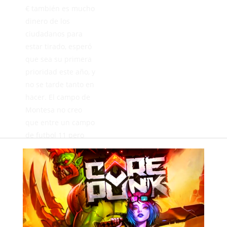
€ también es mucho
dinero de los
ciudadanos para
estar tirado, esperó
que sea su primera
prioridad este año, y
no se tarde tanto en
hacer. El campo de
Montesa no creo
que entre un campo
de futbol 11 pero
seria una opción
para otro de futbol
7. Solo quiero que
esta ffce de mi
Ciudad mejore en
Futbol 11 y saber
que hay un cesped