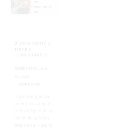
puertas
Los
de antes,
pasaportes
pero mejor!
más
poderosos
del mundo,
¿está el
tuyo?
ESTA NOTICIA
TIENE 5
COMENTARIOS
Anónimo
JUNIO
16, 2023
RESPONDER
Nos da vergüenza
tener un campo de
futbol Césped de un
millón de Eurenos
tirado en el Hospital