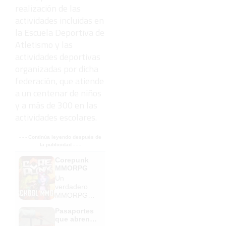
realización de las
actividades incluidas en
la Escuela Deportiva de
Atletismo y las
actividades deportivas
organizadas por dicha
federación, que atiende
a un centenar de niños
y a más de 300 en las
actividades escolares.
- - - Continúa leyendo después de
la publicidad - - -
Corepunk
MMORPG
Un
verdadero
MMORPG
de la vieja
Pasaportes
escuela
que abren
¡Cómo los