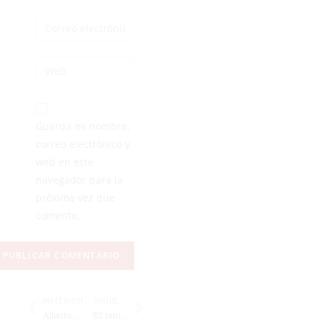
Guarda mi nombre,
correo electrónico y
web en este
navegador para la
próxima vez que
comente.
ANTERIOR
SIGUIENTE
Alberto Reina deja el Ceuta para dar el salto a Segunda con el Mirandés
82 tenistas luchan por los 6.000 euros en premios del Open Ciudad de Ceuta – Memorial Mustafa Amechrak