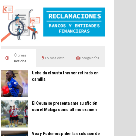
Últimas
Lo más visto
Fotogalerías
noticias
Uche da el susto tras ser retirado en
camilla
El Ceuta se presenta ante su afición
con el Málaga como último examen
Vox y Podemos piden la exclusión de