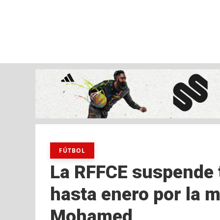
viernes, 07 ago, 2026
AD CEUTA
FÚTBOL
FÚTBOL SALA
BALO
FÚTBOL
La RFFCE suspende 
hasta enero por la 
Mohamed