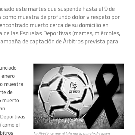
nciado este martes que suspende hasta el 9 de
 como muestra de profundo dolor y respeto por
encontrado muerto cerca de su domicilio en
a de las Escuelas Deportivas (martes, miércoles,
a campaña de captación de Árbitros prevista para
unciado
e enero
mo muestra
rte de
o muerto
dan
 Deportivas
sí como el
bitros
La RFFCE se une al luto por la muerte del joven