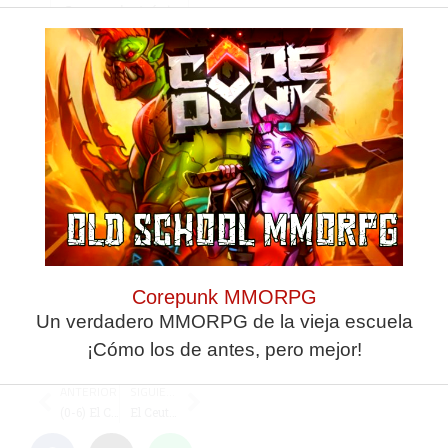
Guarda mi nombre,
correo electrónico y
web en este
navegador para la
próxima vez que
comente.
Corepunk MMORPG
Un verdadero MMORPG de la vieja escuela
¡Cómo los de antes, pero mejor!
ANTERIOR
SIGUIENTE
(0-6) El Cádiz devuelve al Polillas a la realidad
El Ceutí se lleva una victoria de prestigio en Zaragoza en los últimos segundos