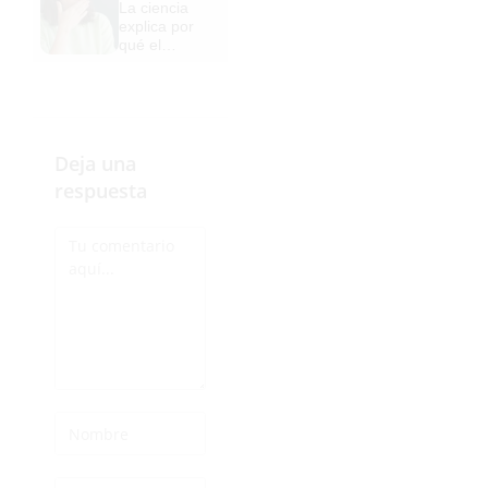
La ciencia
de antes,
explica por
pero mejor!
qué el
bostezo es
contagioso
Deja una
respuesta