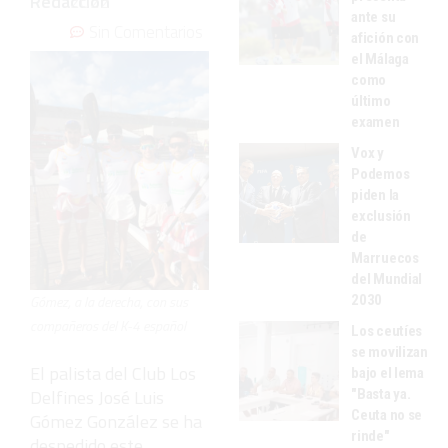
Redacción
2022
ante su
Sin Comentarios
afición con
el Málaga
como
último
examen
Vox y
Podemos
piden la
exclusión
de
Marruecos
del Mundial
2030
Gómez, a la derecha, con sus
compañeros del K-4 español
Los ceutíes
se movilizan
El palista del Club Los
bajo el lema
Delfines José Luis
"Basta ya.
Ceuta no se
Gómez González se ha
rinde"
despedido este