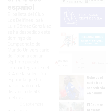
español
El palista del Club
Los Delfines José
Luis Gómez González
se ha despedido este
domingo del
Campeonato del
Mundo Universitario
de Polonia con un
Lo
séptimo puesto
Últimas
más
Fotogalerías
noticias
como integrante del
visto
K-4 de la selección
Uche da el
española que ha
susto tras
participado en la
ser retirado
distancia de 500
en camilla
metros.
18 Septiembre
El Ceuta se
presenta