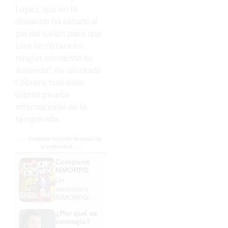
López, que en la
distancia ha estado al
pie del cañón para que
Jose no notara en
ningún momento su
ausencia”, ha concluido
Cabrera tras esta
última prueba
internacional de la
temporada.
- - - Continúa leyendo después de
la publicidad - - -
Corepunk
MMORPG
Un
verdadero
MMORPG
de la vieja
¿Por qué se
escuela
contagia?
¡Cómo los