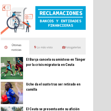
Últimas
Lo más visto
Fotogalerías
noticias
El Barça cancela su amistoso en Tánger
por la crisis migratoria en Ceuta
Uche da el susto tras ser retirado en
camilla
El Ceuta se presenta ante su afición