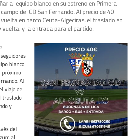
ar al equipo blanco en su estreno en Primera
l campo del CD San Fernando. Al precio de 40
 y vuelta en barco Ceuta-Algeciras, el traslado en
vuelta, y la entrada para el partido.
ha
 seguidores
uipo blanco
l próximo
ernando. Al
el viaje de
l traslado
ndo y
vés del
izum al