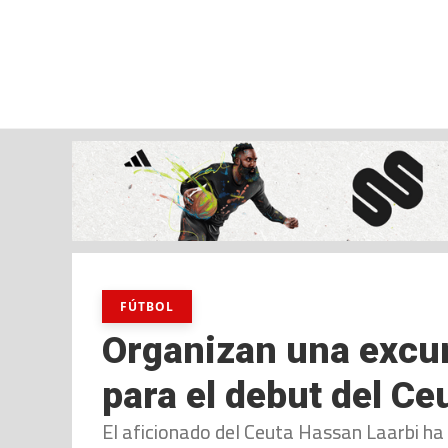
viernes, 07 ago, 2026
AD CEUTA
FÚTBOL
FÚTBOL SALA
BALO
FÚTBOL
Organizan una excu
para el debut del Ce
El aficionado del Ceuta Hassan Laarbi ha