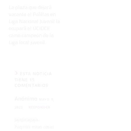
La plaza que dejará
vacante el Polillas en
Liga Nacional Juvenil la
ocupará el UCIDCE
como campeón de la
Liga local juvenil.
ESTA NOTICIA
TIENE 15
COMENTARIOS
Anónimo
MAYO 8,
2022
RESPONDER
Jajajjajajjaja.
Paqiriiiii estas cosas