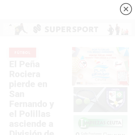
FÚTBOL
El Peña
Rociera
pierde en
San
Fernando y
el Polillas
asciende a
División de