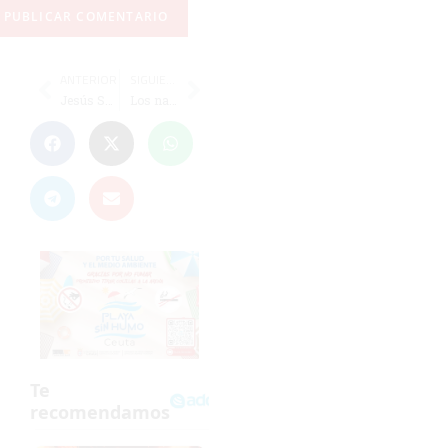
ANTERIOR
SIGUIENTE
Jesús Soler y José Luis Gómez se cuelgan la plata en K2 200 en la Copa de España
Los nadadores ceutíes logran seis medallas y varios récords en el Trofeo de Dos Hermanas