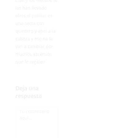
club y los meritos se
los han llevado
otros,el polillas es
una secta con
quintero y abel a la
cabeza y eso no lo
van a cambiar por
muchos ascensos
que le regalen
Deja una
respuesta