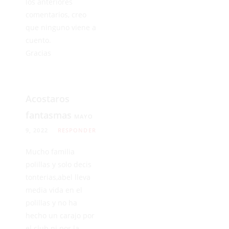
los anteriores
comentarios, creo
que ninguno viene a
cuento.
Gracias
Acostaros
fantasmas
MAYO
9, 2022
RESPONDER
Mucho familia
polillas y solo decis
tonterias,abel lleva
media vida en el
polillas y no ha
hecho un carajo por
el club ni por la