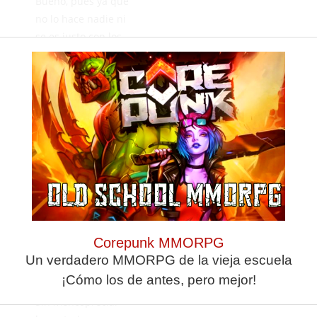
Bueno, pues ya que
no lo hace nadie ni
se es justo con los
responsables de la
meritoria
remontada cuando
se hicieron cargo
del equipo con cinco
puntos y creo no
equivocarme., mi
enhorabuena al trío
formado por Raúl
Alcazar, Carlos
Jaramillo y
Corepunk MMORPG
Mohamed.
Un verdadero MMORPG de la vieja escuela
Mi más sincera
¡Cómo los de antes, pero mejor!
enhorabuena.
Sin menospreciar