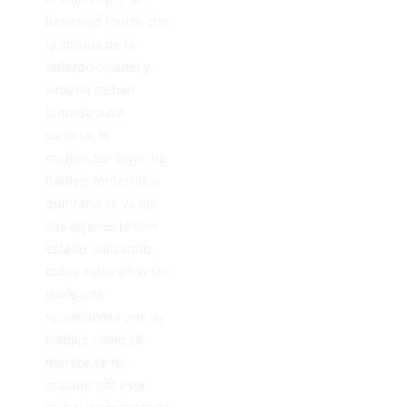
base,solo fotitos con
la cupula de la
federacion,abel y
kintana se han
juntado para
cambiar el
mundo,por favor no
hableis tonterias,si
quintana se va ole
sus cojones,lo han
estado utilizando
todos estos años sin
darle una
recompensa por su
trabajo como se
merece,se ha
matado por este