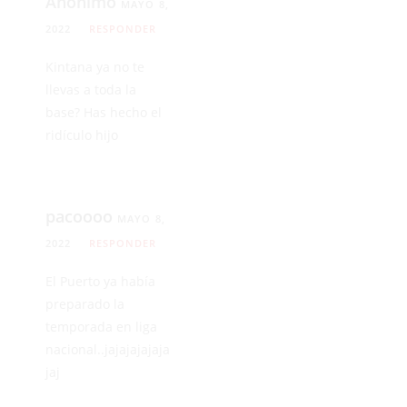
Anónimo
MAYO 8,
2022
RESPONDER
Kintana ya no te
llevas a toda la
base? Has hecho el
ridículo hijo
pacoooo
MAYO 8,
2022
RESPONDER
El Puerto ya había
preparado la
temporada en liga
nacional..jajajajajaja
jaj