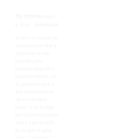
Yo mismo
MAYO
8, 2022
RESPONDER
Se dice se cuenta se
rumorea que Abel y
Quintana se han
juntado para
hacerse cargo de a
base del Polillas. Ya
os garantizo que si
eso es verdad más
de uno se hace
kakita. Y no lo digo
por títulos ni porque
vayan a ganar más
de lo que se gana
ahora sino porque