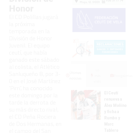
Honor
El CD Polillas jugará
la próxima
temporada en la
División de Honor
Juvenil. El equipo
ceutí, que había
ganado este sábado
al colista, el Atlético
Lo
Sanluqueño B, por 3-
Últimas
más
Fotogalerías
noticias
0 en el José Martínez
visto
‘Pirri’, ha conocido
El Ceutí
este domingo por la
renueva a
tarde la derrota de
Álex Moñino
su más directo rival,
y ficha a
el CD Peña Rociera
Rumbo y
de Dos Hermanas, en
Marc
el campo del San
Tablero