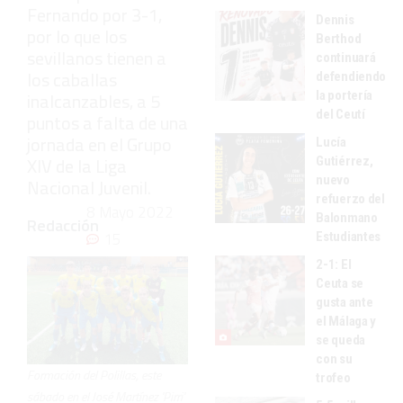
Fernando por 3-1,
Dennis
por lo que los
Berthod
sevillanos tienen a
continuará
los caballas
defendiendo
la portería
inalcanzables, a 5
del Ceutí
puntos a falta de una
jornada en el Grupo
Lucía
XIV de la Liga
Gutiérrez,
nuevo
Nacional Juvenil.
refuerzo del
8 Mayo 2022
Balonmano
Redacción
15
Estudiantes
2-1: El
Ceuta se
gusta ante
el Málaga y
se queda
con su
Formación del Polillas, este
trofeo
sábado en el José Martínez 'Pirri'