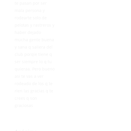
te pasan por ser
mala persona y
rodearte solo de
pelotas y rastreros y
haber dejado
mucha gente buena
y sana q saliera del
club porqie tiene q
ser siempre lo q tu
quieraa. Pero bueno
asi te vas a ver
rodeado de los q te
rien las gracias q te
crees q son
graciosas