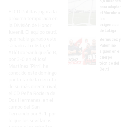
5,5 millones
para adaptar
El CD Polillas jugará la
el Murube a
próxima temporada en
las
la División de Honor
exigencias
de LaLiga
Juvenil. El equipo ceutí,
que había ganado este
Bermúdez y
sábado al colista, el
Palomino
Atlético Sanluqueño B,
siguen en el
cuerpo
por 3-0 en el José
técnico del
Martínez ‘Pirri’, ha
Ceutí
conocido este domingo
por la tarde la derrota
de su más directo rival,
el CD Peña Rociera de
Dos Hermanas, en el
campo del San
Fernando por 3-1, por
lo que los sevillanos