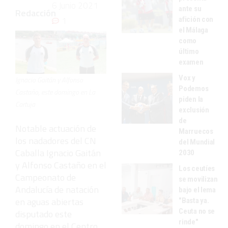
6 Junio 2021
ante su
Redacción
1
afición con
el Málaga
como
último
examen
Vox y
Ignacio Gaitán y Alfonso
Podemos
Castaño, este domingo en La
piden la
Cartuja
exclusión
de
Notable actuación de
Marruecos
los nadadores del CN
del Mundial
Caballa Ignacio Gaitán
2030
y Alfonso Castaño en el
Los ceutíes
Campeonato de
se movilizan
Andalucía de natación
bajo el lema
en aguas abiertas
"Basta ya.
Ceuta no se
disputado este
rinde"
domingo en el Centro