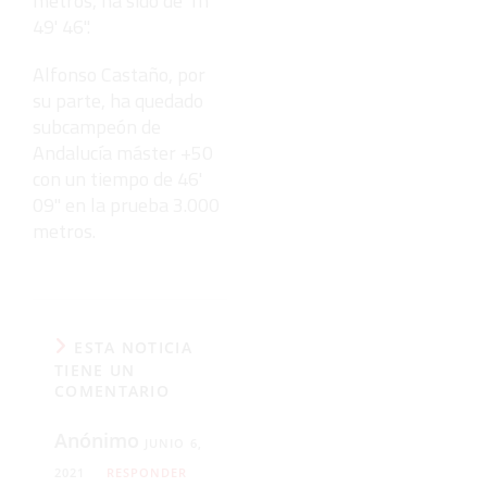
metros, ha sido de 1h
49' 46".
Alfonso Castaño, por
su parte, ha quedado
subcampeón de
Andalucía máster +50
con un tiempo de 46'
09" en la prueba 3.000
metros.
ESTA NOTICIA
TIENE UN
COMENTARIO
Anónimo
JUNIO 6,
2021
RESPONDER