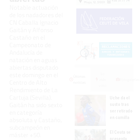
Notable actuación
de los nadadores del
CN Caballa Ignacio
Gaitán y Alfonso
Castaño en el
Campeonato de
Andalucía de
natación en aguas
abiertas disputado
este domingo en el
Lo
Últimas
más
Fotogalerías
Centro de Alto
noticias
visto
Rendimiento de La
Cartuja (Sevilla).
Uche da el
Gaitán ha sido sexto
susto tras
en categoría
ser retirado
en camilla
absoluta y Castaño,
subcampeón en
El Ceuta se
máster +50.
presenta