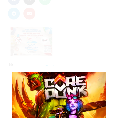
Corepunk
MMORPG