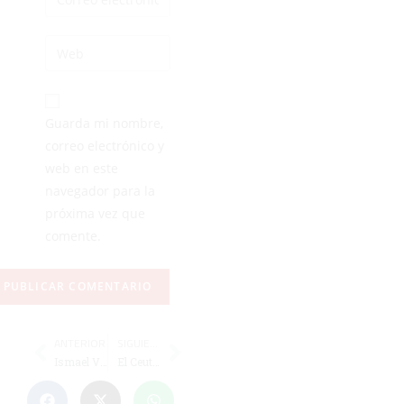
Guarda mi nombre,
correo electrónico y
web en este
navegador para la
próxima vez que
comente.
ANTERIOR
SIGUIENTE
Ismael Vázquez y el aragonés Escacho, campeones de España Sub-23 de petanca
El Ceuta, a la espera de rivales en uno de los cinco grupos de la nueva Segunda RFEF