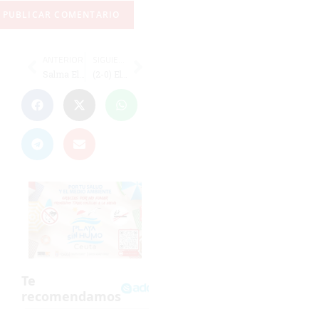
ANTERIOR
SIGUIENTE
Salma El Amrani y Claudia Martín, campeonas del III Torneo Circuito Costa del Sol de tenis
(2-0) El Hércules merece más ante La Garrovilla, un rival directo por la permanencia