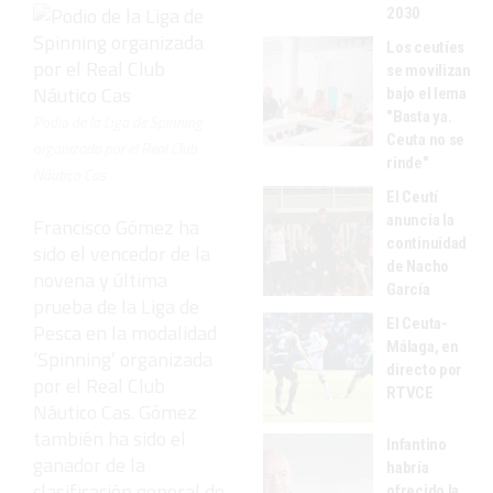
2030
Los ceutíes
se movilizan
bajo el lema
"Basta ya.
Podio de la Liga de Spinning
Ceuta no se
organizada por el Real Club
rinde"
Náutico Cas
El Ceutí
anuncia la
Francisco Gómez ha
continuidad
sido el vencedor de la
de Nacho
novena y última
García
prueba de la Liga de
El Ceuta-
Pesca en la modalidad
Málaga, en
‘Spinning’ organizada
directo por
por el Real Club
RTVCE
Náutico Cas. Gómez
también ha sido el
Infantino
ganador de la
habría
clasificación general de
ofrecido la