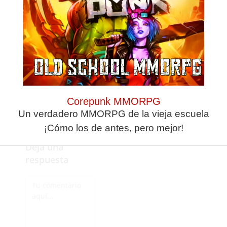
organización del Real
Club Náutico Cas.
- - - Continúa leyendo después de
la publicidad - - -
Corepunk
MMORPG
Un
verdadero
MMORPG
Corepunk MMORPG
de la vieja
escuela
Un verdadero MMORPG de la vieja escuela
¡Cómo los
de antes,
¡Cómo los de antes, pero mejor!
pero mejor!
Deja una
respuesta