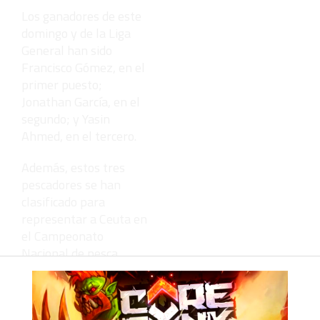
Los ganadores de este
domingo y de la Liga
General han sido
Francisco Gómez, en el
primer puesto;
Jonathan García, en el
segundo; y Yasin
Ahmed, en el tercero.
Además, estos tres
pescadores se han
clasificado para
representar a Ceuta en
el Campeonato
Nacional de pesca
‘Spinning’, que se
celebrará en octubre de
2021 en Ceuta, con la