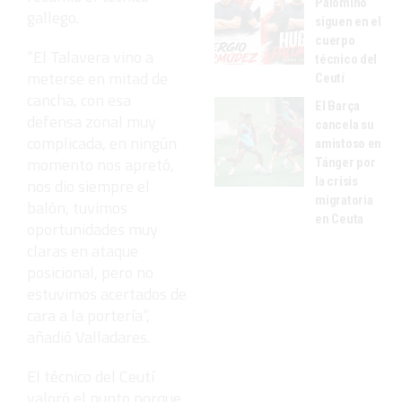
Palomino
gallego.
siguen en el
cuerpo
“El Talavera vino a
técnico del
meterse en mitad de
Ceutí
cancha, con esa
El Barça
defensa zonal muy
cancela su
complicada, en ningún
amistoso en
momento nos apretó,
Tánger por
la crisis
nos dio siempre el
migratoria
balón, tuvimos
en Ceuta
oportunidades muy
claras en ataque
posicional, pero no
estuvimos acertados de
cara a la portería”,
añadió Valladares.
El técnico del Ceutí
valoró el punto porque