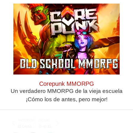
Guarda mi nombre,
correo electrónico y
web en este
navegador para la
próxima vez que
Corepunk MMORPG
comente.
Un verdadero MMORPG de la vieja escuela
¡Cómo los de antes, pero mejor!
ANTERIOR
SIGUIENTE
El Ceuta defiende el liderato en Rota
(0-0) El Ceutí no logra batir a un Talavera muy sólido en defensa