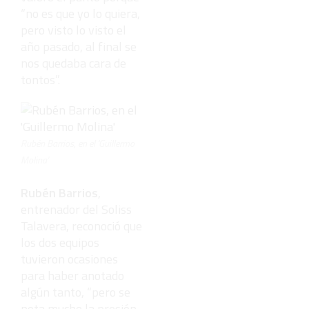
“no es que yo lo quiera,
pero visto lo visto el
año pasado, al final se
nos quedaba cara de
tontos”.
Rubén Barrios, en el 'Guillermo
Molina'
Rubén Barrios
,
entrenador del Soliss
Talavera, reconoció que
los dos equipos
tuvieron ocasiones
para haber anotado
algún tanto, “pero se
nota mucho la presión