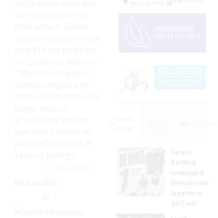
Valladares, cree que
su equipo mereció
más ante el Soliss
Talavera, ante el que
empató sin goles en
el ‘Guillermo Molina’.
“Merecimos ganar,
fuimos mejores en
todas las facetas del
juego ante un
Lo
grandísimo equipo
Últimas
más
Fotogalerías
que vino a hacer su
noticias
visto
partido”, resumió el
técnico gallego.
Dennis
Berthod
21 Noviembre
continuará
Redacción
2020
defendiendo
la portería
2
del Ceutí