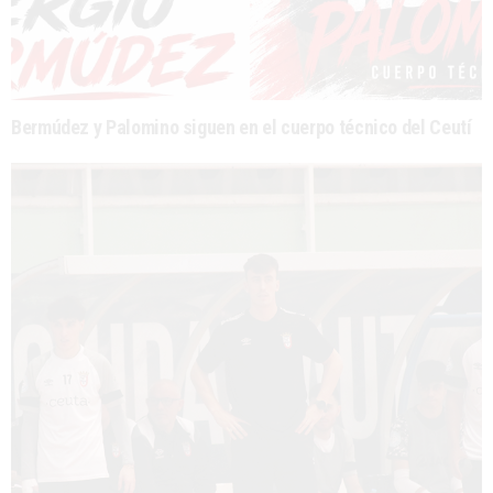
Bermúdez y Palomino siguen en el cuerpo técnico del Ceutí