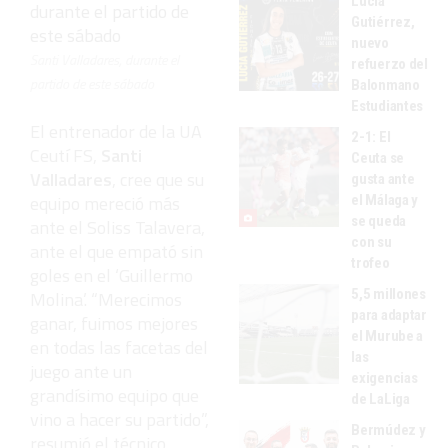
Lucía
Gutiérrez,
nuevo
Santi Valladares, durante el
refuerzo del
partido de este sábado
Balonmano
Estudiantes
El entrenador de la UA
2-1: El
Ceutí FS,
Santi
Ceuta se
Valladares
, cree que su
gusta ante
equipo mereció más
el Málaga y
se queda
ante el Soliss Talavera,
con su
ante el que empató sin
trofeo
goles en el ‘Guillermo
5,5 millones
Molina’. “Merecimos
para adaptar
ganar, fuimos mejores
el Murube a
en todas las facetas del
las
juego ante un
exigencias
grandísimo equipo que
de LaLiga
vino a hacer su partido”,
Bermúdez y
resumió el técnico