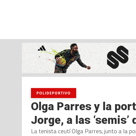
jueves, 06 ago, 2026
AD CEUTA
FÚTBOL
FÚTBOL SALA
BALO
POLIDEPORTIVO
Olga Parres y la po
Jorge, a las ‘semis’ 
La tenista ceutí Olga Parres, junto a la 