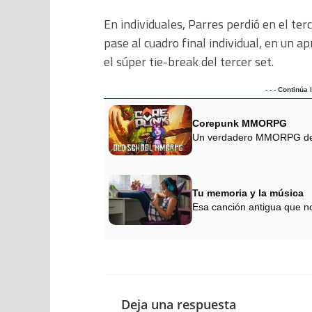
En individuales, Parres perdió en el ter
pase al cuadro final individual, en un a
el súper tie-break del tercer set.
- - - Continúa
Corepunk MMORPG
Un verdadero MMORPG de la
Tu memoria y la música
Esa canción antigua que no
Deja una respuesta