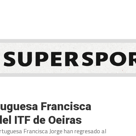
NCESTO
BALONMANO
WATERPOLO
POLIDEPORTIVO
rtuguesa Francisca
del ITF de Oeiras
portuguesa Francisca Jorge han regresado al