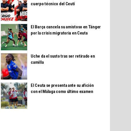
cuerpo técnico del Ceutí
El Barça cancela su amistoso en Tánger
por la crisis migratoria en Ceuta
Uche da el susto tras ser retirado en
camilla
El Ceuta se presenta ante su afición
con el Málaga como último examen