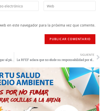
 web en este navegador para la próxima vez que comente.
SIGUIENTE
El CSD hace oficial la autorización para poder jugar al pádel por parejas
La RFEF aclara que no elude su responsabilidad por el 'play off' exprés