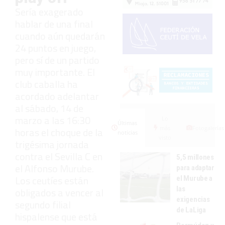
Sería exagerado
hablar de una final
cuando aún quedarán
24 puntos en juego,
pero sí de un partido
muy importante. El
club caballa ha
acordado adelantar
al sábado, 14 de
marzo a las 16:30
Lo
Últimas
más
Fotogalerías
horas el choque de la
noticias
visto
trigésima jornada
contra el Sevilla C en
5,5 millones
el Alfonso Murube.
para adaptar
Los ceutíes están
el Murube a
las
obligados a vencer al
exigencias
segundo filial
de LaLiga
hispalense que está