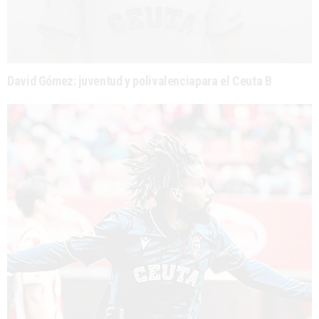
David Gómez: juventud y polivalenciapara el Ceuta B