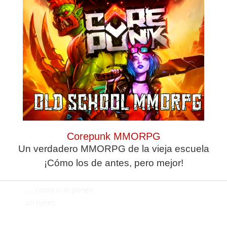
Y este cambio de
horario a qué se
debe? Alguien lo
puede explicar? Me
viene fatal.
Aun se puede
MARZO 9, 2020
Corepunk MMORPG
RESPONDER
Un verdadero MMORPG de la vieja escuela
¡Cómo los de antes, pero mejor!
Mientras de q sea
de tarde o de noche
.... como si lo ponen
un lunes