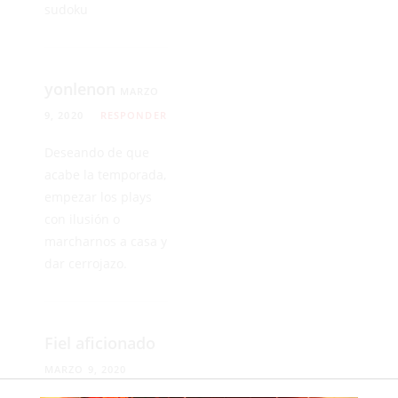
sudoku
yonlenon
MARZO
9, 2020
RESPONDER
Deseando de que
acabe la temporada,
empezar los plays
con ilusión o
marcharnos a casa y
dar cerrojazo.
Fiel aficionado
MARZO 9, 2020
RESPONDER