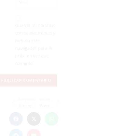
Guarda mi nombre,
correo electrónico y
web en este
navegador para la
próxima vez que
comente.
ANTERIOR
SIGUIENTE
El colegiado sanluqueño Hernández Maestre, designado para el Ceuta - Sevilla C
Vivas y el presidente de TRAGSA visitan las obras del Díaz Flor, que siguen con retraso