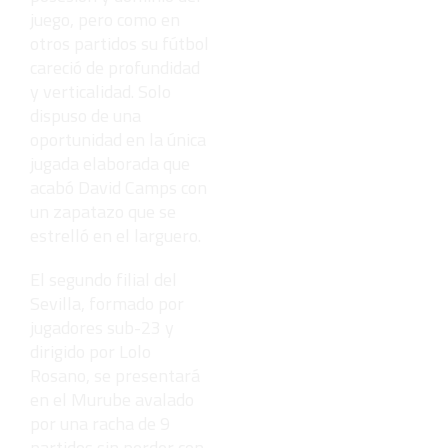
pero mejor!
juego, pero como en
otros partidos su fútbol
careció de profundidad
y verticalidad. Solo
dispuso de una
oportunidad en la única
jugada elaborada que
acabó David Camps con
un zapatazo que se
estrelló en el larguero.
El segundo filial del
Sevilla, formado por
jugadores sub-23 y
dirigido por Lolo
Rosano, se presentará
en el Murube avalado
por una racha de 9
partidos sin perder con