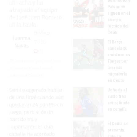
Bermúdez y
en racha y ha
Palomino
atrapado al equipo
siguen en el
de José Juan Romero
cuerpo
en la tabla.
técnico del
9 Marzo
Ceutí
Juanma
2020
El Barça
Navas
cancela su
6
amistoso en
El Ceuta tendrá que poner toda
Tánger por
la carne en el asador para
la crisis
migratoria
doblegar al Sevilla C
en Ceuta
Sería exagerado hablar
Uche da el
de una final cuando aún
susto tras
ser retirado
quedarán 24 puntos en
en camilla
juego, pero sí de un
partido muy
El Ceuta se
importante. El club
presenta
caballa ha acordado
ante su