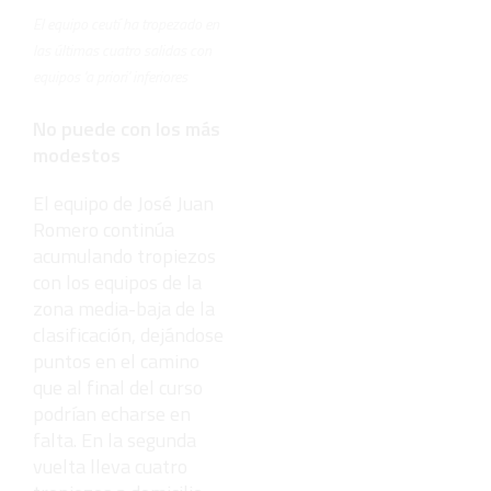
El equipo ceutí ha tropezado en
las últimas cuatro salidas con
equipos 'a priori' inferiores
No puede con los más
modestos
El equipo de José Juan
Romero continúa
acumulando tropiezos
con los equipos de la
zona media-baja de la
clasificación, dejándose
puntos en el camino
que al final del curso
podrían echarse en
falta. En la segunda
vuelta lleva cuatro