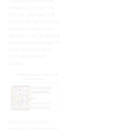
tropiezos a domicilio,
empató a uno en Los
Barrios, cayó por 2-0
ante el Xerez CD en La
Granja, empató a un
gol contra el Córdoba B
y el pasado domingo no
pasó del 0-0 ante el
Conil en el Pérez
Ureba.
- - - Continúa leyendo después de
la publicidad - - -
Corepunk
MMORPG
Un
verdadero
MMORPG
de la vieja
escuela
El Ceuta tuvo más
¡Cómo los
posesión y dominio del
de antes,