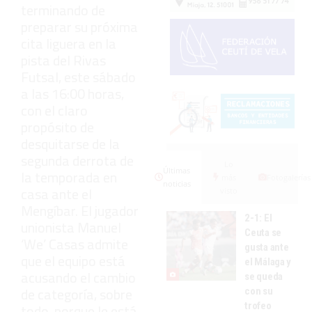
terminando de
preparar su próxima
cita liguera en la
pista del Rivas
Futsal, este sábado
a las 16:00 horas,
con el claro
propósito de
desquitarse de la
segunda derrota de
Lo
Últimas
la temporada en
más
Fotogalerías
noticias
casa ante el
visto
Mengíbar. El jugador
2-1: El
unionista Manuel
Ceuta se
‘We’ Casas admite
gusta ante
que el equipo está
el Málaga y
acusando el cambio
se queda
de categoría, sobre
con su
trofeo
todo, porque le está