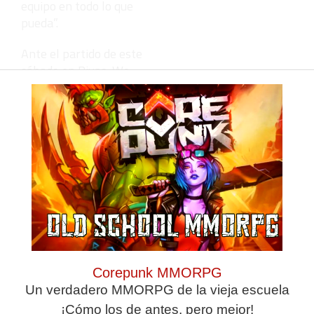
equipo en todo lo que
pueda”.
Ante el partido de este
sábado en Rivas, We
asegura que irán “a por
todas, aunque sea
fuera de casa, a por los
tres puntos”.
Deja una
respuesta
Corepunk MMORPG
Un verdadero MMORPG de la vieja escuela
¡Cómo los de antes, pero mejor!