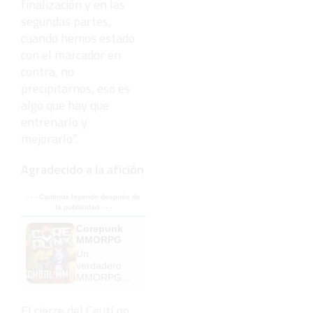
finalización y en las
segundas partes,
cuando hemos estado
con el marcador en
contra, no
precipitarnos, eso es
algo que hay que
entrenarlo y
mejorarlo”.
Agradecido a la afición
- - - Continúa leyendo después de
la publicidad - - -
Corepunk
MMORPG
Un
verdadero
MMORPG
de la vieja
escuela
El cierre del Ceutí no