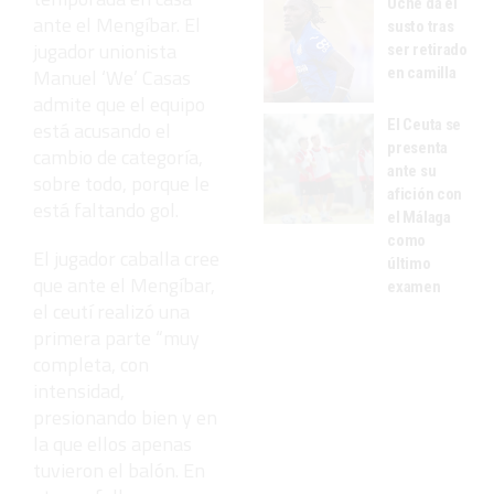
Uche da el
ante el Mengíbar. El
susto tras
jugador unionista
ser retirado
en camilla
Manuel ‘We’ Casas
admite que el equipo
El Ceuta se
está acusando el
presenta
cambio de categoría,
ante su
sobre todo, porque le
afición con
está faltando gol.
el Málaga
como
El jugador caballa cree
último
que ante el Mengíbar,
examen
el ceutí realizó una
primera parte “muy
completa, con
intensidad,
presionando bien y en
la que ellos apenas
tuvieron el balón. En