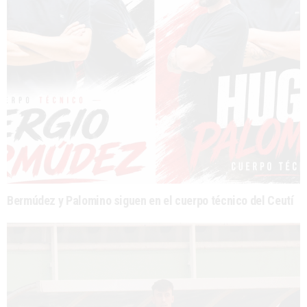
Bermúdez y Palomino siguen en el cuerpo técnico del Ceutí