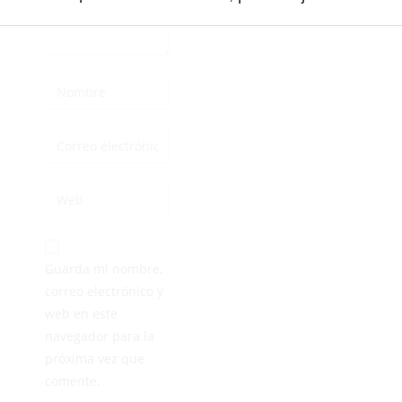
Guarda mi nombre,
correo electrónico y
web en este
navegador para la
próxima vez que
comente.