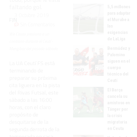
faltando gol.
5,5 millones
para adaptar
3 Octubre 2019
FJN
el Murube a
Sin Comentarios
las
exigencias
We Casas presiona a un
de LaLiga
contrario durante el Ceutí -
Mengíbar del pasado sábado
Bermúdez y
Palomino
siguen en el
La UA Ceutí FS está
cuerpo
terminando de
técnico del
preparar su próxima
Ceutí
cita liguera en la pista
El Barça
del Rivas Futsal, este
cancela su
sábado a las 16:00
amistoso en
horas, con el claro
Tánger por
propósito de
la crisis
desquitarse de la
migratoria
segunda derrota de la
en Ceuta
temporada en casa