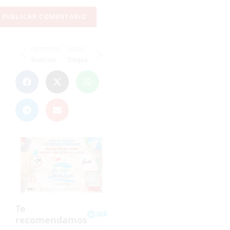
ANTERIOR
SIGUIENTE
Buen tenis y emoción en el Open Ciudad de Ceuta 'VI Memorial Mustafa Amechrak-Pinturas Dris'
Tragsa asume la limpieza de instalaciones del ICD y subroga a los 15 trabajadores de Limpiasol