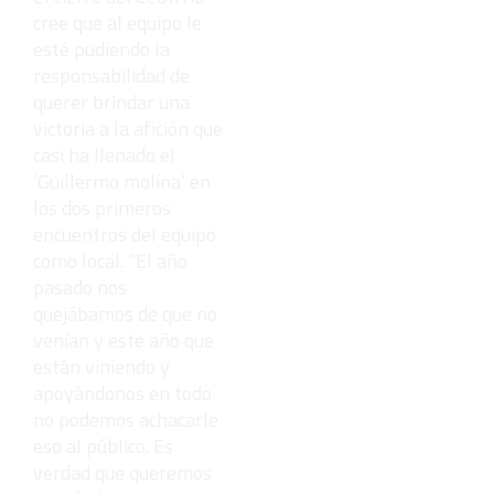
¡Cómo los
cree que al equipo le
de antes,
pero mejor!
esté pudiendo la
responsabilidad de
querer brindar una
victoria a la afición que
casi ha llenado el
‘Guillermo molina’ en
los dos primeros
encuentros del equipo
como local. “El año
pasado nos
quejábamos de que no
venían y este año que
están viniendo y
apoyándonos en todo
no podemos achacarle
eso al público. Es
verdad que queremos