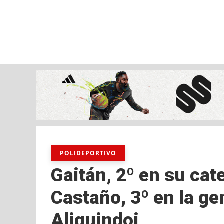
viernes, 07 ago, 2026
AD CEUTA
FÚTBOL
FÚTBOL SALA
BALO
POLIDEPORTIVO
Gaitán, 2º en su cat
Castaño, 3º en la gen
Aliquindoi