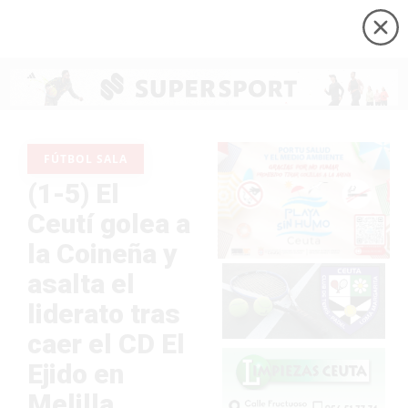
FÚTBOL SALA
(1-5) El
Ceutí golea a
la Coineña y
asalta el
liderato tras
caer el CD El
Ejido en
Melilla