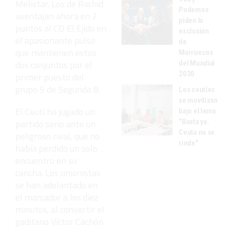
Melistar. Los de Rachid
Podemos
aventajan ahora en 2
piden la
puntos al CD El Ejido en
exclusión
el apasionante pulso
de
que mantienen estos
Marruecos
dos conjuntos por el
del Mundial
2030
primer puesto del
grupo 5 de Segunda B.
Los ceutíes
se movilizan
El Ceutí ha jugado un
bajo el lema
"Basta ya.
partido serio ante un
Ceuta no se
peligroso rival, que no
rinde"
había perdido un solo
encuentro en su
cancha. Los unionistas
se han adelantado en
el marcador a los diez
minutos, al convertir el
gaditano Víctor Cachón