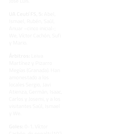
José Luis.
UA Ceutí FS, 5:
Abel,
Ismael, Rubén, Saúl,
Anuar –cinco inicial-;
We, Víctor Cachón, Sufi
y Mario.
Árbitros:
Leiva
Martínez y Pizarro
Megías (Granada). Han
amonestado a los
locales Sergio, Javi
Atienza, Germán, Isaac,
Carlos y Josemi, y a los
visitantes Saúl, Ismael
y We.
Goles:
0-1. Víctor
Cachón, de penalti (10’).