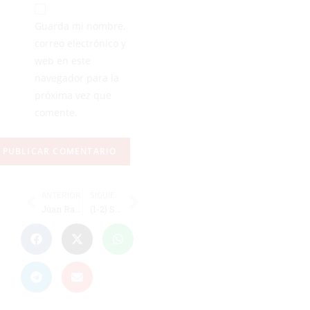
Guarda mi nombre,
correo electrónico y
web en este
navegador para la
próxima vez que
comente.
ANTERIOR
SIGUIENTE
Juan Ramón: "Hemos tirado la primera parte ante un rival que ha corrido más que nosotros"
(1-2) Sorpasso en el Murube