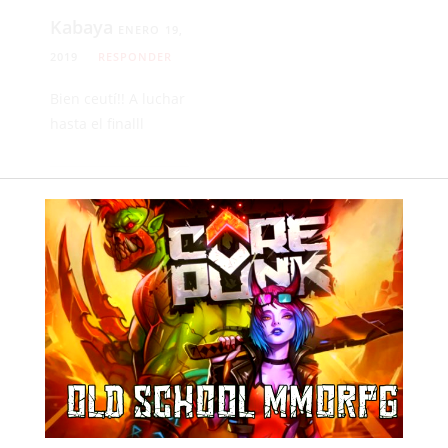
Kabaya
ENERO 19,
2019
RESPONDER
Bien ceutí!! A luchar
hasta el finalll
J.N.
ENERO 19, 2019
RESPONDER
Grande mi equipo
una vez mas
Anónimo
ENERO
20, 2019