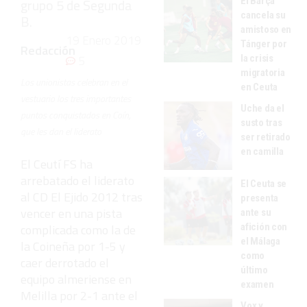
El Barça
grupo 5 de Segunda
cancela su
B.
amistoso en
19 Enero 2019
Tánger por
Redacción
la crisis
5
migratoria
Los unionistas celebran en el
en Ceuta
vestuario los tres importantes
Uche da el
puntos conquistados en Coín,
susto tras
que les dan el liderato
ser retirado
en camilla
El Ceutí FS ha
arrebatado el liderato
El Ceuta se
al CD El Ejido 2012 tras
presenta
vencer en una pista
ante su
afición con
complicada como la de
el Málaga
la Coineña por 1-5 y
como
caer derrotado el
último
equipo almeriense en
examen
Melilla por 2-1 ante el
Vox y