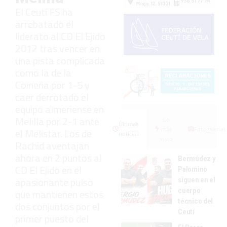
El Ceutí FS ha
arrebatado el
liderato al CD El Ejido
2012 tras vencer en
una pista complicada
como la de la
Coineña por 1-5 y
caer derrotado el
equipo almeriense en
Melilla por 2-1 ante
Lo
Últimas
más
Fotogalerías
el Melistar. Los de
noticias
visto
Rachid aventajan
ahora en 2 puntos al
Bermúdez y
CD El Ejido en el
Palomino
apasionante pulso
siguen en el
cuerpo
que mantienen estos
técnico del
dos conjuntos por el
Ceutí
primer puesto del