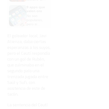
de la vieja
9 apps que
escuela
valen oro
¡Cómo los
No son
de antes,
populares,
pero mejor!
pero sí
extraordinari
amente
El goleador local, Javi
útiles
Atienza, daba ciertas
esperanzas a los suyos,
pero el Ceutí respondía
con un gol de Rubén,
que culminaba en el
segundo palo una
trenzada jugada entre
Saúl y Sufi, con
asistencia de este de
tacón.
La sentencia del Ceutí