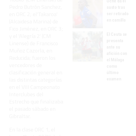
Uche da el
Pedro Butrón Sanchez,
susto tras
en ORC 2; el'Takaroa'
ser retirado
en camilla
(Alcaidesa Marina) de
Fico Jiménez, en ORC 3;
El Ceuta se
y el 'Alegría 2' (CM
presenta
Linense) de Francisco
ante su
Muñoz Cazorla, en
afición con
Reducida; fueron los
el Málaga
vencedores de
como
clasificación general en
último
las distintas categorías
examen
en el VIII Campeonato
Interclubes del
Estrecho que finalizaba
el pasado sábado en
Gibraltar.
En la clase ORC 1, el