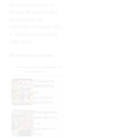
concretamente a la
altura de la pista del
aeropuerto de
Gibraltar. La clase ORC
3 realizó una prueba
más corta.
35 embarcaciones
- - - Continúa leyendo después de
la publicidad - - -
Corepunk
MMORPG
Un
verdadero
MMORPG
de la vieja
Pasaportes
escuela
que abren
¡Cómo los
puertas
Los
de antes,
pasaportes
pero mejor!
más