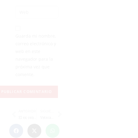
Guarda mi nombre,
correo electrónico y
web en este
navegador para la
próxima vez que
comente.
ANTERIOR
SIGUIENTE
El ex centrocampista del Ceuta Ernesto deja la UD Somozas y ficha por el CD Gerena
Veteranos Ceuta gana en las dos categorías el Torneo Internacional Soccer Experience de Tenerife