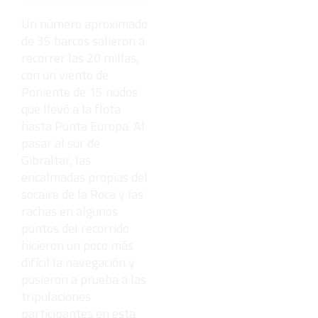
poderosos
del mundo,
Un número aproximado
¿está el
de 35 barcos salieron a
tuyo?
recorrer las 20 millas,
con un viento de
Poniente de 15 nudos
que llevó a la flota
hasta Punta Europa. Al
pasar al sur de
Gibraltar, las
encalmadas propias del
socaire de la Roca y las
rachas en algunos
puntos del recorrido
hicieron un poco más
difícil la navegación y
pusieron a prueba a las
tripulaciones
participantes en esta