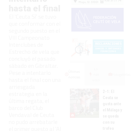
hasta el final
El 'Ceuta Sí' se tuvo
que conformar con el
segundo puesto en el
VIII Campeonato
Interclubes de
Estrecho de vela que
concluyó el pasado
sábado en Gibraltar.
Lo
Pese a intentarlo
Últimas
más
Fotogalerías
noticias
hasta el final con una
visto
arriesgada
2-1: El
estrategia en la
Ceuta se
última regata, el
gusta ante
barco del Club
el Málaga y
Vendaval de Ceuta
se queda
no pudo arrebatarle
con su
el primer puesto al 'Al
trofeo