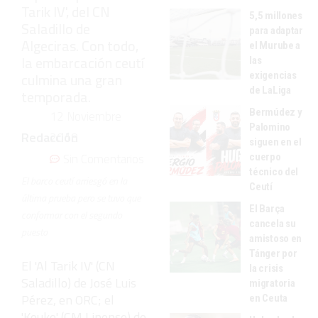
Tarik IV', del CN
5,5 millones
Saladillo de
para adaptar
Algeciras. Con todo,
el Murube a
la embarcación ceutí
las
exigencias
culmina una gran
de LaLiga
temporada.
Bermúdez y
12 Noviembre
Palomino
Redacción
2018
siguen en el
Sin Comentarios
cuerpo
técnico del
El barco ceutí arriesgó en la
Ceutí
última prueba pero se tuvo que
El Barça
conformar con el segundo
cancela su
puesto
amistoso en
Tánger por
El 'Al Tarik IV' (CN
la crisis
Saladillo) de José Luis
migratoria
Pérez, en ORC; el
en Ceuta
'Kouko' (CM Linense) de