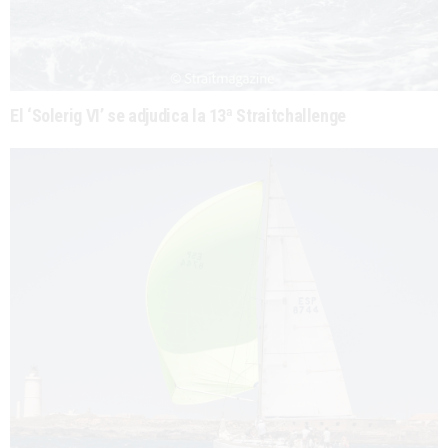
El ‘Solerig VI’ se adjudica la 13ª Straitchallenge