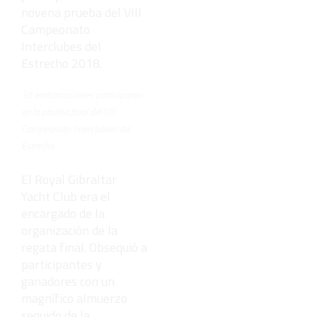
novena prueba del VIII
Campeonato
Interclubes del
Estrecho 2018.
35 embarcaciones participaron
en la prueba final del VIII
Campeonato Interclubles del
Estrecho
El Royal Gibraltar
Yacht Club era el
encargado de la
organización de la
regata final. Obsequió a
participantes y
ganadores con un
magnífico almuerzo
seguido de la