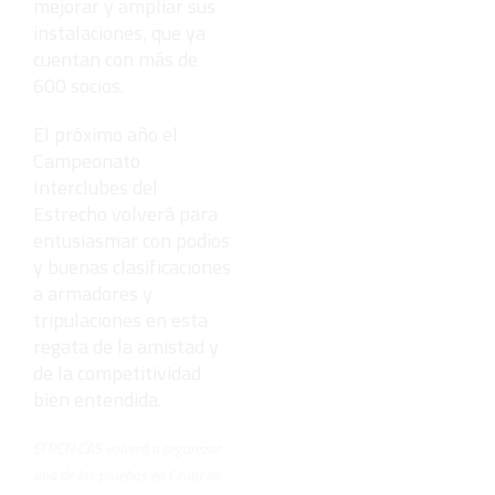
mejorar y ampliar sus
instalaciones, que ya
cuentan con más de
600 socios.
El próximo año el
Campeonato
Interclubes del
Estrecho volverá para
entusiasmar con podios
y buenas clasificaciones
a armadores y
tripulaciones en esta
regata de la amistad y
de la competitividad
bien entendida.
El RCN CAS volverá a organizar
una de las pruebas en Ceuta de