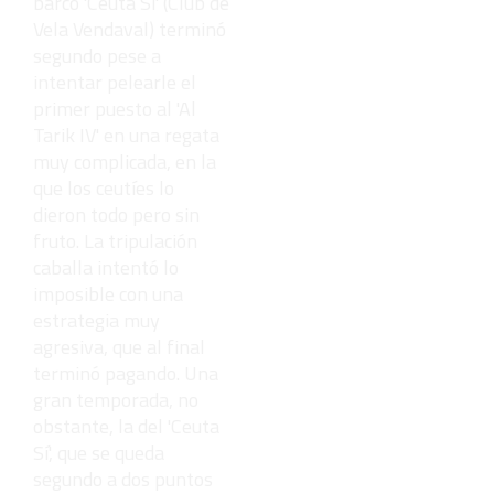
barco 'Ceuta Sí' (Club de
Vela Vendaval) terminó
segundo pese a
intentar pelearle el
primer puesto al 'Al
Tarik IV' en una regata
muy complicada, en la
que los ceutíes lo
dieron todo pero sin
fruto. La tripulación
caballa intentó lo
imposible con una
estrategia muy
agresiva, que al final
terminó pagando. Una
gran temporada, no
obstante, la del 'Ceuta
Sí', que se queda
segundo a dos puntos