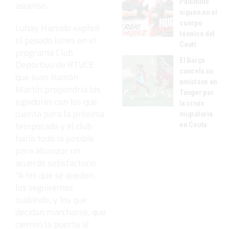
Palomino
ascenso.
siguen en el
cuerpo
Luhay Hamido explicó
técnico del
el pasado lunes en el
Ceutí
programa Club
El Barça
Deportivo de RTVCE
cancela su
que Juan Ramón
amistoso en
Martín propondría los
Tánger por
jugadores con los que
la crisis
cuenta para la próxima
migratoria
temporada y el club
en Ceuta
haría todo lo posible
para alcanzar un
acuerdo satisfactorio.
"A los que se queden,
los seguiremos
cuidando, y los que
decidan marcharse, que
cierren la puerta al