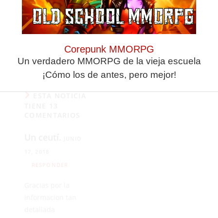
Fermín (Écija Balompié)
y Adil Lebrun (Al
Hoceima, 1ª división de
Marruecos).
Corepunk MMORPG
Un verdadero MMORPG de la vieja escuela
¡Cómo los de antes, pero mejor!
ESTA NOTICIA
TIENE 13
COMENTARIOS
Un ceutí.
JUNIO
17, 2018
RESPONDER
Gracias por la
informacion tan
detallada