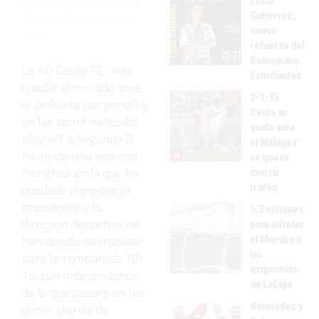
Lucía
Foto oficial de la plantilla de la
Gutiérrez,
AD Ceuta FC en la temporada
nuevo
17-18
refuerzo del
Balonmano
La AD Ceuta FC, tras
Estudiantes
quedar eliminado ante
2-1: El
el Orihuela por penaltis
Ceuta se
en las semifinales del
gusta ante
play off a Segunda B,
el Málaga y
ha vivido una semana
se queda
frenética en la que ha
con su
quedado claro que el
trofeo
presidente y la
5,5 millones
dirección deportiva no
para adaptar
han dejado de trabajar
el Murube a
las
para la temporada 18-
exigencias
19, con independencia
de LaLiga
de lo que pasara en las
Bermúdez y
eliminatorias de