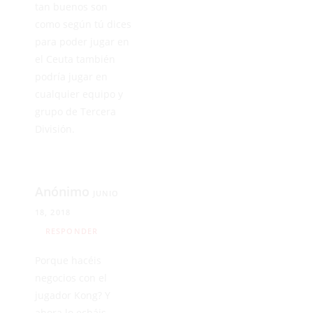
tan buenos son
como según tú dices
para poder jugar en
el Ceuta también
podría jugar en
cualquier equipo y
grupo de Tercera
División.
Anónimo
JUNIO
18, 2018
RESPONDER
Porque hacéis
negocios con el
jugador Kong? Y
ahora lo echáis