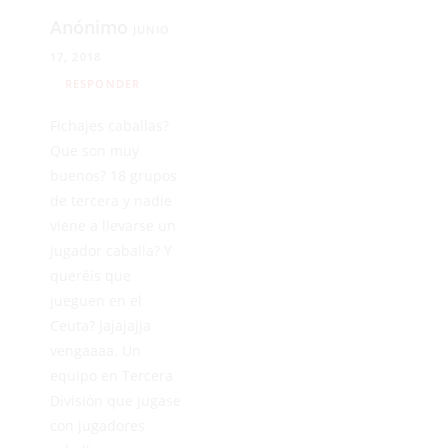
Anónimo
JUNIO
17, 2018
RESPONDER
Fichajes caballas?
Que son muy
buenos? 18 grupos
de tercera y nadie
viene a llevarse un
jugador caballa? Y
queréis que
jueguen en el
Ceuta? Jajajajja
vengaaaa. Un
equipo en Tercera
División que jugase
con jugadores