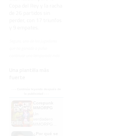
Copa del Rey y la racha
de 26 partidos sin
perder, con 17 triunfos
y 9 empates.
Segura, uno de los jugadores
que ha ganado a pulso
continuar una temporada más
Una plantilla más
fuerte
- - - Continúa leyendo después de
la publicidad - - -
Corepunk
MMORPG
Un
verdadero
MMORPG
de la vieja
¿Por qué se
escuela