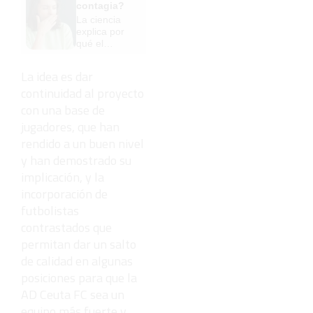
contagia?
¡Cómo los
La ciencia
de antes,
explica por
pero mejor!
qué el
bostezo es
contagioso
La idea es dar
continuidad al proyecto
con una base de
jugadores, que han
rendido a un buen nivel
y han demostrado su
implicación, y la
incorporación de
futbolistas
contrastados que
permitan dar un salto
de calidad en algunas
posiciones para que la
AD Ceuta FC sea un
equipo más fuerte y