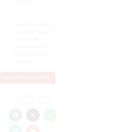
Guarda mi nombre,
correo electrónico y
web en este
navegador para la
próxima vez que
comente.
ANTERIOR
SIGUIENTE
El Puerto benjamín firma un póquer de triunfos y jugará la fase final del Nacional
Frente Atlético gana el I Campeonato por equipos 2018 de pádel