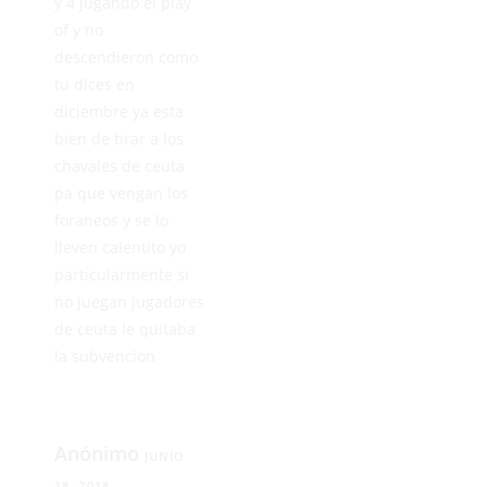
y 4 jugando el play
of y no
descendieron como
tu dices en
diciembre ya esta
bien de tirar a los
chavales de ceuta
pa que vengan los
foraneos y se lo
lleven calentito yo
particularmente si
no juegan jugadores
de ceuta le quitaba
la subvencion
Anónimo
JUNIO
18, 2018