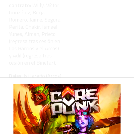
contrato:
Willy, Víctor
González, Borja
Romero, Jaime, Segura,
Perita, Chakir, Ismael,
Yunes, Aiman, Prieto
(regresa tras cesión en
Los Barrios y el Arcos)
y Adil (regresa tras
cesión en el Binéfar).
Bajas
: Isi Jareño (Arcos),
Zafra (Algeciras),
Sufian, Víctor
Rodriguez y Martín
Luther King.
Fichajes
: David Polaco
(Xerez Deportivo y
Caudal de Mieres),