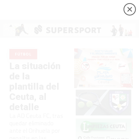
FÚTBOL
La situación
de la
plantilla del
Ceuta, al
detalle
La AD Ceuta FC, tras
quedar eliminado
ante el Orihuela por
penaltis en las