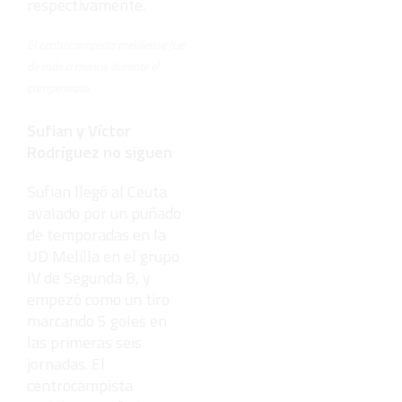
respectivamente.
El centrocampista melillense fue
de más a menos durante el
campeonato
Sufian y Víctor
Rodríguez no siguen
Sufian llegó al Ceuta
avalado por un puñado
de temporadas en la
UD Melilla en el grupo
IV de Segunda B, y
empezó como un tiro
marcando 5 goles en
las primeras seis
jornadas. El
centrocampista