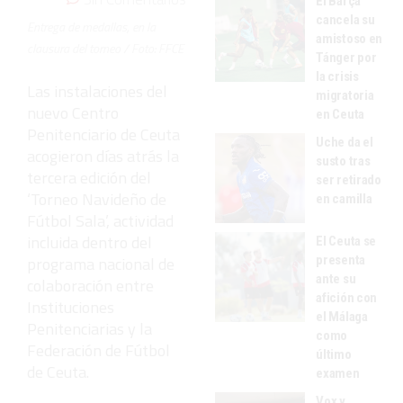
El Barça
cancela su
Entrega de medallas, en la
amistoso en
clausura del torneo / Foto: FFCE
Tánger por
la crisis
Las instalaciones del
migratoria
nuevo Centro
en Ceuta
Penitenciario de Ceuta
Uche da el
acogieron días atrás la
susto tras
tercera edición del
ser retirado
‘Torneo Navideño de
en camilla
Fútbol Sala’, actividad
incluida dentro del
El Ceuta se
presenta
programa nacional de
ante su
colaboración entre
afición con
Instituciones
el Málaga
Penitenciarias y la
como
Federación de Fútbol
último
de Ceuta.
examen
Vox y