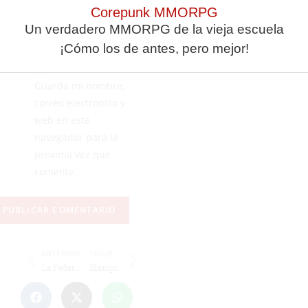
Corepunk MMORPG
Un verdadero MMORPG de la vieja escuela
¡Cómo los de antes, pero mejor!
Guarda mi nombre,
correo electrónico y
web en este
navegador para la
próxima vez que
comente.
ANTERIOR
SIGUIENTE
La Federación de Tenis organiza un viaje para jugar un torneo en La Línea
Blanqui no se moja: “Solo ficharemos si el cuerpo técnico lo ve necesario”