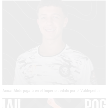
Anuar Abde jugará en el Imperio cedido por el Valdepeñas