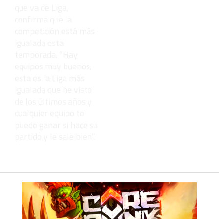
que va de Liga,
confirma que la
competición está más
igualada esta
temporada. “Hay
equipos muy buenos,
esta es la Liga más
igualada que he visto
de los últimos años y
cualquier equipo te
puede ganar si hace su
partido y le sale bien”.
Deja una
respuesta