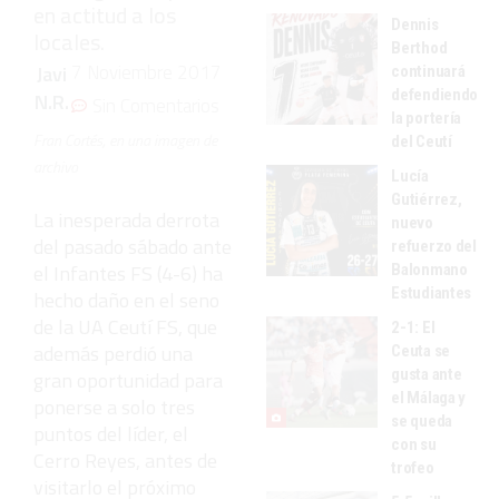
en actitud a los
Dennis
locales.
Berthod
7 Noviembre 2017
Javi
continuará
defendiendo
N.R.
Sin Comentarios
la portería
Fran Cortés, en una imagen de
del Ceutí
archivo
Lucía
Gutiérrez,
La inesperada derrota
nuevo
del pasado sábado ante
refuerzo del
el Infantes FS (4-6) ha
Balonmano
Estudiantes
hecho daño en el seno
de la UA Ceutí FS, que
2-1: El
además perdió una
Ceuta se
gusta ante
gran oportunidad para
el Málaga y
ponerse a solo tres
se queda
puntos del líder, el
con su
Cerro Reyes, antes de
trofeo
visitarlo el próximo