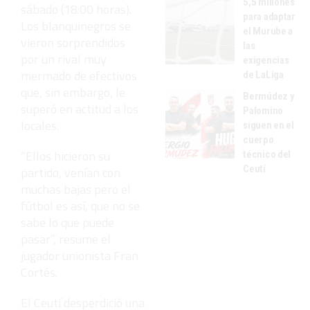
5,5 millones
sábado (18:00 horas).
para adaptar
Los blanquinegros se
el Murube a
vieron sorprendidos
las
por un rival muy
exigencias
mermado de efectivos
de LaLiga
que, sin embargo, le
Bermúdez y
superó en actitud a los
Palomino
locales.
siguen en el
cuerpo
“Ellos hicieron su
técnico del
Ceutí
partido, venían con
muchas bajas pero el
fútbol es así, que no se
sabe lo que puede
pasar”, resume el
jugador unionista Fran
Cortés.
El Ceutí desperdició una