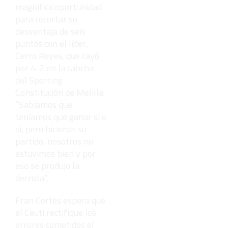
magnifica oportunidad
para recortar su
desventaja de seis
puntos con el líder,
Cerro Reyes, que cayó
por 4-2 en la cancha
del Sporting
Constitución de Melilla.
“Sabíamos que
teníamos que ganar sí o
sí, pero hicieron su
partido, nosotros no
estuvimos bien y por
eso se produjo la
derrota”.
Fran Cortés espera que
el Ceutí rectifique los
errores cometidos el