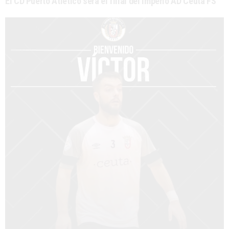
El CD Puerto Atlético será el filial del Imperio AD Ceuta FS