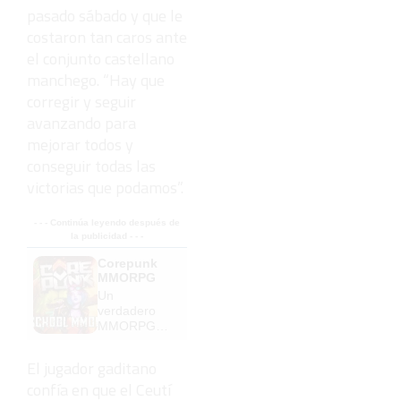
pasado sábado y que le
costaron tan caros ante
el conjunto castellano
manchego. “Hay que
corregir y seguir
avanzando para
mejorar todos y
conseguir todas las
victorias que podamos”.
- - - Continúa leyendo después de
la publicidad - - -
Corepunk
MMORPG
Un
verdadero
MMORPG
de la vieja
escuela
El jugador gaditano
¡Cómo los
confía en que el Ceutí
de antes,