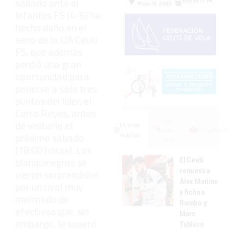
sábado ante el
Infantes FS (4-6) ha
hecho daño en el
seno de la UA Ceutí
FS, que además
perdió una gran
oportunidad para
ponerse a solo tres
puntos del líder, el
Cerro Reyes, antes
Lo
de visitarlo el
Últimas
más
Fotogalerías
próximo sábado
noticias
visto
(18:00 horas). Los
blanquinegros se
El Ceutí
renueva a
vieron sorprendidos
Álex Moñino
por un rival muy
y ficha a
mermado de
Rumbo y
efectivos que, sin
Marc
embargo, le superó
Tablero