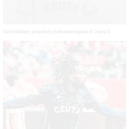
David Gómez: juventud y polivalenciapara el Ceuta B