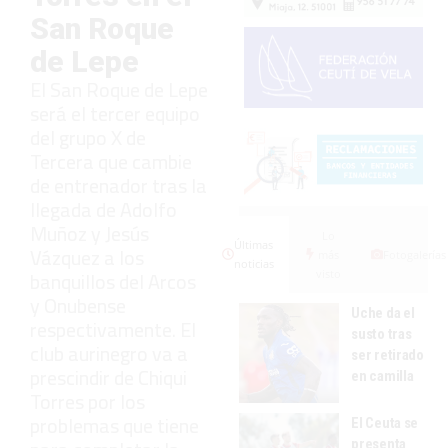
San Roque
de Lepe
El San Roque de Lepe
será el tercer equipo
del grupo X de
Tercera que cambie
de entrenador tras la
llegada de Adolfo
Muñoz y Jesús
Lo
Últimas
Vázquez a los
más
Fotogalerías
noticias
visto
banquillos del Arcos
y Onubense
Uche da el
respectivamente. El
susto tras
club aurinegro va a
ser retirado
prescindir de Chiqui
en camilla
Torres por los
problemas que tiene
El Ceuta se
presenta