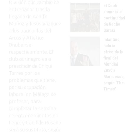
División que cambie de
El Ceutí
entrenador tras la
anuncia la
llegada de Adolfo
continuidad
Muñoz y Jesús Vázquez
de Nacho
a los banquillos del
García
Arcos y Atlético
Infantino
Onubense
habría
respectivamente. El
ofrecido la
club aurinegro va a
final del
Mundial
prescindir de Chiqui
2030 a
Torres por los
Marruecos,
problemas que tiene,
según 'The
por su ocupación
Times'
laboral en Málaga de
profesor, para
completar la semana
de entrenamientos en
Lepe, y Cándido Rosado
será su sustituto, según