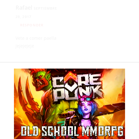
Rafael
SEPTIEMBRE
29, 2017
RESPONDER
Vete a comer paella
jejejejeje
Anonimo
SEPTIEMBRE 30, 2017
RESPONDER
Un gran entrenador,
en tercera, no está
tanto tiempo sin
equipo. A este le
trajeron cuando le