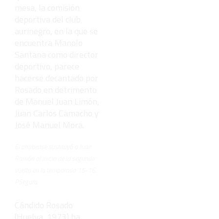
mesa, la comisión
deportiva del club
aurinegro, en la que se
encuentra Manolo
Santana como director
deportivo, parece
hacerse decantado por
Rosado en detrimento
de Manuel Juan Limón,
Juan Carlos Camacho y
José Manuel Mora.
El onubense sustituyó a Juan
Ramón al inicio de la segunda
vuelta en la temporada 15-16.
PSegura
Cándido Rosado
(Huelva, 1973) ha