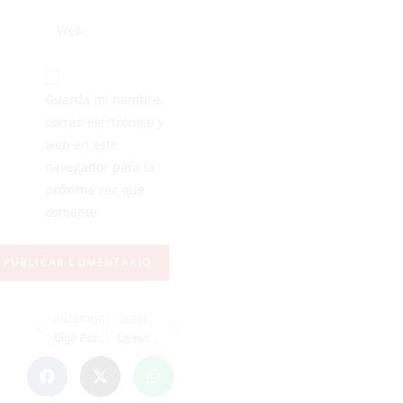
Guarda mi nombre,
correo electrónico y
web en este
navegador para la
próxima vez que
comente.
ANTERIOR
SIGUIENTE
Olga Parres y la italiana María Masini, eliminadas en las 'semis' del ITF femenino de Melilla
La escuela de entrenadores de la FFCE convoca los cursos de entrenador básico y avanzado