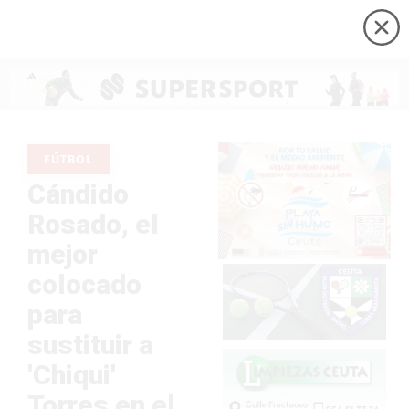
FÚTBOL
Cándido
Rosado, el
mejor
colocado
para
sustituir a
'Chiqui'
Torres en el