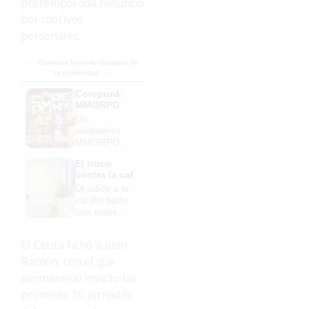
pretemporada renunció
por motivos
personales.
- - - Continúa leyendo después de
la publicidad - - -
Corepunk
MMORPG
Un
verdadero
MMORPG
de la vieja
El truco
escuela
contra la cal
¡Cómo los
Di adiós a la
de antes,
cal del baño
pero mejor!
con estos
sencillos
consejos
El Ceuta fichó a Juan
Ramón, con el que
permaneció invicto las
primeras 16 jornadas