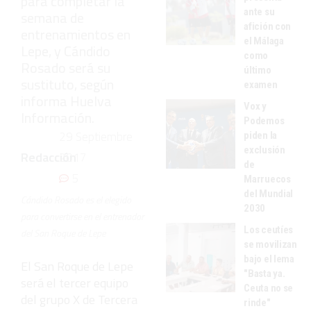
para completar la
ante su
semana de
afición con
entrenamientos en
el Málaga
Lepe, y Cándido
como
Rosado será su
último
sustituto, según
examen
informa Huelva
Vox y
Información.
Podemos
29 Septiembre
piden la
exclusión
Redacción
2017
de
5
Marruecos
del Mundial
Cándido Rosado es el elegido
2030
para convertirse en el entrenador
Los ceutíes
del San Roque de Lepe
se movilizan
bajo el lema
El San Roque de Lepe
"Basta ya.
será el tercer equipo
Ceuta no se
del grupo X de Tercera
rinde"