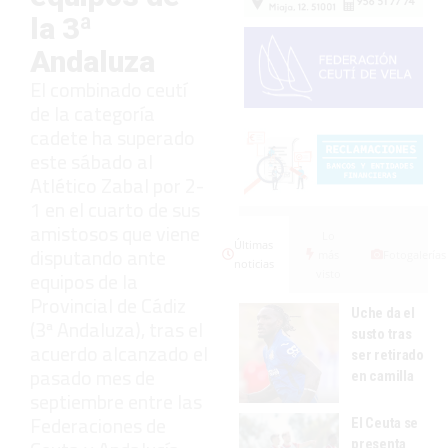
la 3ª
Andaluza
El combinado ceutí
de la categoría
cadete ha superado
este sábado al
Atlético Zabal por 2-
1 en el cuarto de sus
amistosos que viene
Lo
Últimas
disputando ante
más
Fotogalerías
noticias
visto
equipos de la
Provincial de Cádiz
Uche da el
(3ª Andaluza), tras el
susto tras
acuerdo alcanzado el
ser retirado
pasado mes de
en camilla
septiembre entre las
Federaciones de
El Ceuta se
presenta