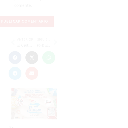
comente.
ANTERIOR
SIGUIENTE
El Ceutí FS afronta la visita a la pista del Peligros como si fuera una final
(0-1) El Goyu sufre ante La Cañada Atlético la primera derrota en casa