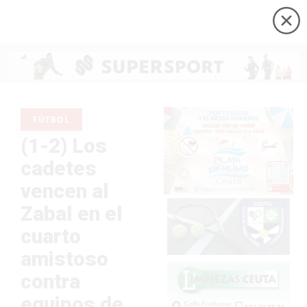
FÚTBOL
(1-2) Los
cadetes
vencen al
Zabal en el
cuarto
amistoso
contra
equipos de