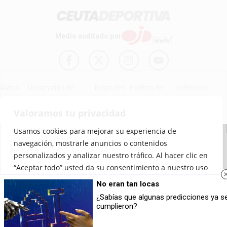
Medio auditado por
Aviso
Declaración de
Mapa del
Política de
Política de
Legal
Accesibilidad
Sitio
Cookies
Privacidad
Valoramos tu privacidad
Usamos cookies para mejorar su experiencia de
© 2012 - 2026 Ceuta Deportiva - Diario Digital Deportivo
navegación, mostrarle anuncios o contenidos
personalizados y analizar nuestro tráfico. Al hacer clic en
“Aceptar todo” usted da su consentimiento a nuestro uso
de las cookies.
No eran tan locas
¿Sabías que algunas predicciones ya s
Personalizar
Rechazar todo
Aceptar todo
cumplieron?