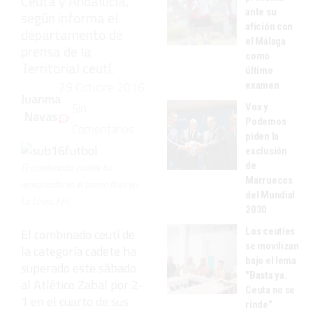
Ceuta y Andalucía,
ante su
según informa el
afición con
departamento de
el Málaga
prensa de la
como
Territorial ceutí.
último
29 Octubre 2016
examen
Juanma
Sin
Vox y
Navas
Podemos
Comentarios
piden la
exclusión
de
El combinado cadete ha
Marruecos
remontado en el tramo final en
del Mundial
La Línea. FFC
2030
Los ceutíes
El combinado ceutí de
se movilizan
la categoría cadete ha
bajo el lema
superado este sábado
"Basta ya.
al Atlético Zabal por 2-
Ceuta no se
1 en el cuarto de sus
rinde"