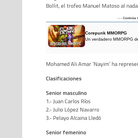
Bollit, el trofeo Manuel Matoso al nad
- - - Continúa
Corepunk MMORPG
Un verdadero MMORPG de la
Mohamed Ali Amar ‘Nayim’ ha represent
Clasificaciones
Senior masculino
1.- Juan Carlos Ríos
2.- Julio López Navarro
3.- Pelayo Alcaina Lledó
Senior femenino