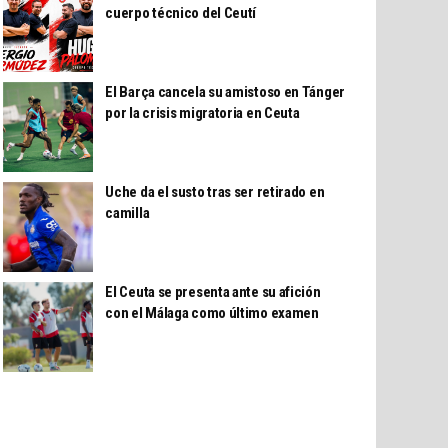
cuerpo técnico del Ceutí
El Barça cancela su amistoso en Tánger
por la crisis migratoria en Ceuta
Uche da el susto tras ser retirado en
camilla
El Ceuta se presenta ante su afición
con el Málaga como último examen