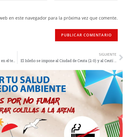
 web en este navegador para la próxima vez que comente.
SIGUIENTE
Isa Contreras recupera las buenas sensaciones en el test preolímpico de Brasil
El Isleño se impone al Ciudad de Ceuta (2-0) y al Ceutí (2-1) y gana su triangular