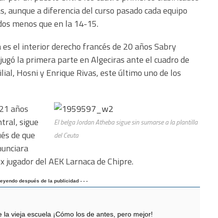
s, aunque a diferencia del curso pasado cada equipo
l dos menos que en la 14-15.
 es el interior derecho francés de 20 años Sabry
jugó la primera parte en Algeciras ante el cuadro de
lial, Hosni y Enrique Rivas, este último uno de los
 21 años
tral, sigue
El belga Jordan Atheba sigue sin sumarse a la plantilla
ués de que
del Ceuta
nunciara
x jugador del AEK Larnaca de Chipre.
 leyendo después de la publicidad - - -
 vieja escuela ¡Cómo los de antes, pero mejor!