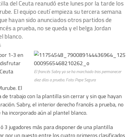
tilla del Ceuta reanudó este lunes por la tarde los
rube. El equipo ceutí empieza su tercera semana
in que hayan sido anunciados otros partidos de
ancés a prueba, no se queda y el belga Jordan
l blanco.
s
 por 1-3 en
disfrutar
 Ceuta
El francés Sabry ya se ha marchado tras permanecer
diez días a prueba. Foto: Pepe Segura
Murube. El
de trabajo con la plantilla sin cerrar y sin que hayan
ración. Sabry, el interior derecho francés a prueba, no
 ha incorporado aún al plantel blanco.
ó 3 jugadores más para disponer de una plantilla
r por un puesto entre los cuatro primeros clasificados