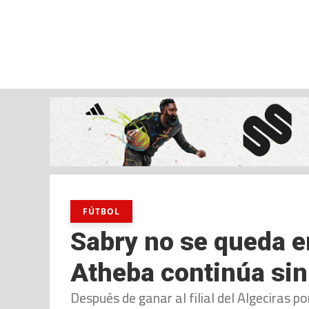
sábado, 08 ago, 2026
AD CEUTA
FÚTBOL
FÚTBOL SALA
BALO
FÚTBOL
Sabry no se queda e
Atheba continúa sin
Después de ganar al filial del Algeciras 