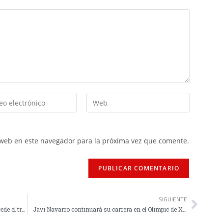
 web en este navegador para la próxima vez que comente.
SIGUIENTE
España cae ante Estados Unidos en cuartos y cede el trono mundial
Javi Navarro continuará su carrera en el Olimpic de Xátiva