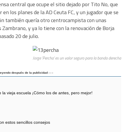
ensa central que ocupe el sitio dejado por Tito No, que
r en los planes de la AD Ceuta FC, y un jugador que se
n también quería otro centrocampista con unas
is Zambrano, y ya lo tiene con la renovación de Borja
asado 20 de julio.
Jorge 'Percha' es un valor seguro para la banda derecha
 leyendo después de la publicidad - - -
 vieja escuela ¡Cómo los de antes, pero mejor!
con estos sencillos consejos