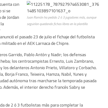
 cuenta con
 si se
a de Jordan
Juan Ramón ha pedido 2 ó 3 jugadores más, aunque
 la
seguirían quedando fichas libres en la plantilla
r
nunció el pasado 23 de julio el fichaje del futbolista
 militado en el AEK Larnaca de Chipre.
ros Garrido, Pablo Antón y Nadir; los defensas
Atheba; los centrocampistas Ernesto, Luis Zambrano,
, y los delanteros Antonio Prieto, Villatoro y Corbacho.
a, Borja Franco, Teixeira, Hamza, Nabil, Yunes y
 ciudad autónoma tras marcharse la temporada pasada
o. Además, el interior derecho francés Sabry se
ada de 2 ó 3 futbolistas más para completar la