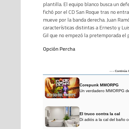
plantilla. El equipo blanco busca un def
fichó por el CD San Roque tras no entra
mueve por la banda derecha. Juan Ramó
características distintas a Ernesto y Lu
Gil que no empezó la pretemporada el p
Opción Percha
- - - Continúa
Corepunk MMORPG
Un verdadero MMORPG de la
El truco contra la cal
Di adiós a la cal del baño 