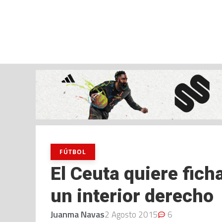
jueves, 06 ago, 2026
AD CEUTA
FÚTBOL
FÚTBOL SALA
BALO
FÚTBOL
El Ceuta quiere fich
un interior derecho
Juanma Navas
2 Agosto 2015
6