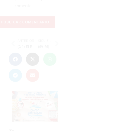
comente.
ANTERIOR
SIGUIENTE
(2-1) El Ramón y Cajal ofrece su mejor versión y supera al Coria en el Murube
(69-66) Gran victoria del UB Ceuta ante el DKV Jerez en Algeciras