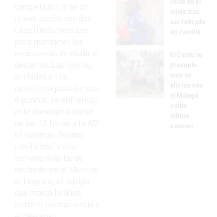
Uche da el
competición, tras un
susto tras
nuevo parón, con dos
ser retirado
citas fundamentales
en camilla
para mantener las
esperanzas de eludir el
El Ceuta se
descenso. Las rojillas,
presenta
ancladas en la
ante su
afición con
penúltima posición con
el Málaga
6 puntos, se enfrentan
como
este domingo a partir
último
de las 13 horas a la AD
examen
El Naranjo, décimo
clasificado, y una
semana más tarde
recibirán en el Murube
al Híspalis, el equipo
que marca la línea
entre la permanencia y
el descenso.