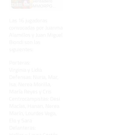
verdadero
MMORPG
de la vieja
escuela
Las 16 jugadoras
¡Cómo los
convocadas por Juanma
de antes,
pero mejor!
Alamillos y Juan Miguel
Biondi son las
siguientes:
Porteras:
Virginia y Lidia
Defensas: Nuria, Mar,
Isa, Nerea Morilla,
María Reyes y Cris
Centrocampistas: Desi
Macías, Hanan, Nerea
Marín, Lourdes Vega,
Elo y Sara
Delanteras:
Hallar y Laura Cortés