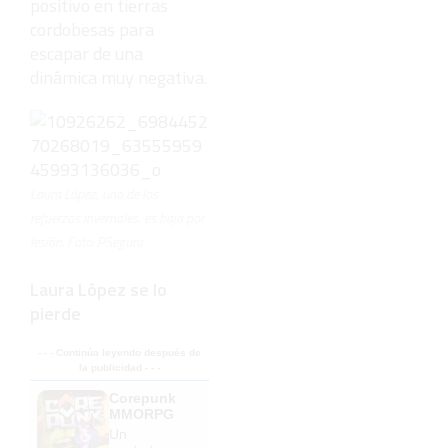
positivo en tierras
cordobesas para
escapar de una
dinámica muy negativa.
Laura López, uno de los
refuerzos invernales, es baja por
lesión. Foto: PSegura
Laura López se lo
pierde
- - - Continúa leyendo después de
la publicidad - - -
Corepunk
MMORPG
Un