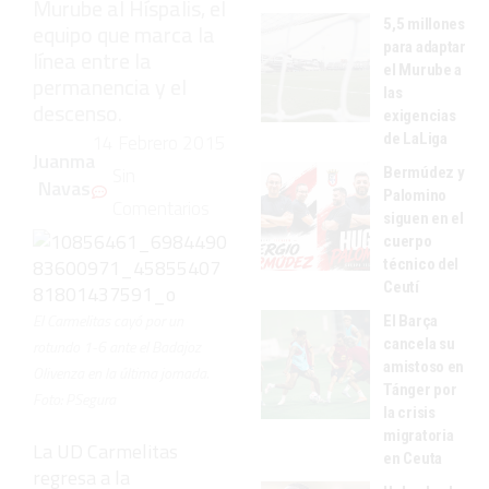
Murube al Híspalis, el
5,5 millones
equipo que marca la
para adaptar
línea entre la
el Murube a
permanencia y el
las
descenso.
exigencias
de LaLiga
14 Febrero 2015
Juanma
Sin
Bermúdez y
Navas
Palomino
Comentarios
siguen en el
cuerpo
técnico del
Ceutí
El Carmelitas cayó por un
El Barça
cancela su
rotundo 1-6 ante el Badajoz
amistoso en
Olivenza en la última jornada.
Tánger por
Foto: PSegura
la crisis
migratoria
La UD Carmelitas
en Ceuta
regresa a la