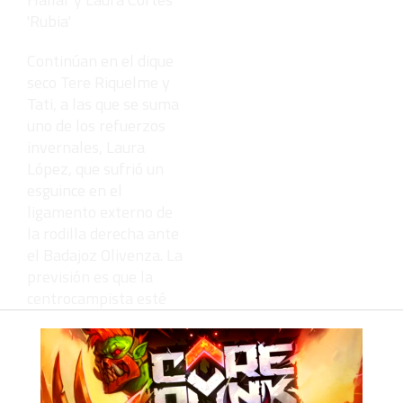
'Rubia'
Continúan en el dique
seco Tere Riquelme y
Tati, a las que se suma
uno de los refuerzos
invernales, Laura
López, que sufrió un
esguince en el
ligamento externo de
la rodilla derecha ante
el Badajoz Olivenza. La
previsión es que la
centrocampista esté
disponible para
enfrentarse al Híspalis.
El Carmelitas puede
jugar de inicio con