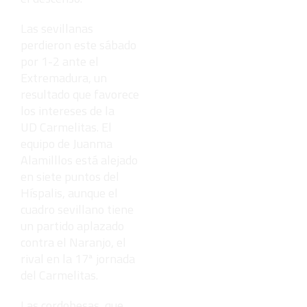
Las sevillanas
perdieron este sábado
por 1-2 ante el
Extremadura, un
resultado que favorece
los intereses de la
UD Carmelitas. El
equipo de Juanma
Alamilllos está alejado
en siete puntos del
Híspalis, aunque el
cuadro sevillano tiene
un partido aplazado
contra el Naranjo, el
rival en la 17ª jornada
del Carmelitas.
Las cordobesas, que