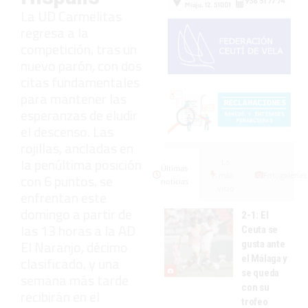
La UD Carmelitas
regresa a la
competición, tras un
nuevo parón, con dos
citas fundamentales
para mantener las
esperanzas de eludir
el descenso. Las
rojillas, ancladas en
la penúltima posición
Lo
Últimas
más
Fotogalerías
con 6 puntos, se
noticias
visto
enfrentan este
domingo a partir de
2-1: El
las 13 horas a la AD
Ceuta se
El Naranjo, décimo
gusta ante
el Málaga y
clasificado, y una
se queda
semana más tarde
con su
recibirán en el
trofeo