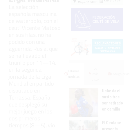
La selección
española masculina
de waterpolo, con el
ceutí Vicente Matoso
en sus filas, no ha
podido con una
aguerrida Rusia, que
se ha llevado el
triunfo por 11—14,
en la segunda
Lo
Últimas
más
Fotogalerías
jornada de la Liga
noticias
visto
Mundial en partido
disputado en
Uche da el
Terrassa. España,
susto tras
que desplegó su
ser retirado
en camilla
mejor juego en los
dos primeros
El Ceuta se
tiempos (8—5), vio
presenta