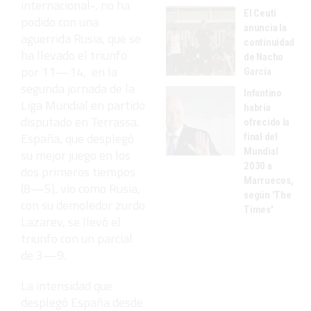
internacional-, no ha
El Ceutí
podido con una
anuncia la
aguerrida Rusia, que se
continuidad
ha llevado el triunfo
de Nacho
por 11—14, en la
García
segunda jornada de la
Infantino
Liga Mundial en partido
habría
disputado en Terrassa.
ofrecido la
España, que desplegó
final del
Mundial
su mejor juego en los
2030 a
dos primeros tiempos
Marruecos,
(8—5), vio como Rusia,
según 'The
con su demoledor zurdo
Times'
Lazarev, se llevó el
triunfo con un parcial
de 3—9.
La intensidad que
desplegó España desde