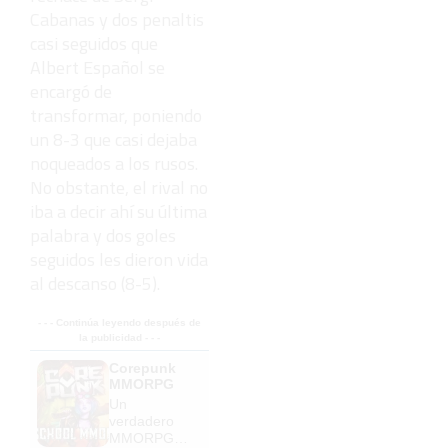
Cabanas y dos penaltis
casi seguidos que
Albert Español se
encargó de
transformar, poniendo
un 8-3 que casi dejaba
noqueados a los rusos.
No obstante, el rival no
iba a decir ahí su última
palabra y dos goles
seguidos les dieron vida
al descanso (8-5).
- - - Continúa leyendo después de
la publicidad - - -
Corepunk
MMORPG
Un
verdadero
MMORPG