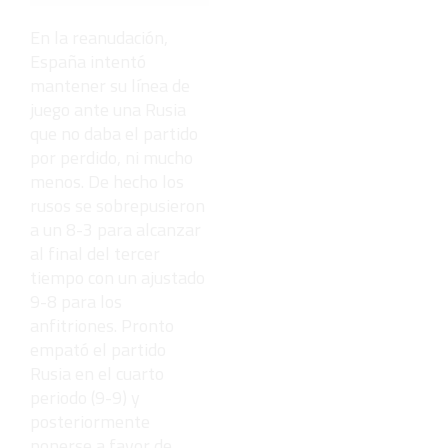
de la vieja
escuela
En la reanudación,
¡Cómo los
España intentó
de antes,
pero mejor!
mantener su línea de
juego ante una Rusia
que no daba el partido
por perdido, ni mucho
menos. De hecho los
rusos se sobrepusieron
a un 8-3 para alcanzar
al final del tercer
tiempo con un ajustado
9-8 para los
anfitriones. Pronto
empató el partido
Rusia en el cuarto
periodo (9-9) y
posteriormente
ponerse a favor de