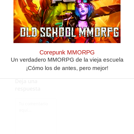
Andryukov, y segunda
derrota de España en
la Liga Mundial en
espera de su
enfrentamiento frente
a Alemania.
Fuente:
RFEN
Corepunk MMORPG
Un verdadero MMORPG de la vieja escuela
¡Cómo los de antes, pero mejor!
Deja una
respuesta