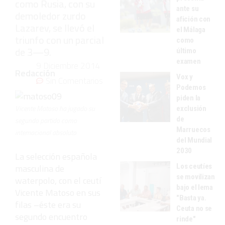
como Rusia, con su
ante su
demoledor zurdo
afición con
Lazarev, se llevó el
el Málaga
triunfo con un parcial
como
de 3—9.
último
examen
9 Diciembre 2014
Redacción
Vox y
Sin Comentarios
Podemos
piden la
Vicente Matoso ha jugado su
exclusión
de
segundo partido como
Marruecos
internacional absoluto
del Mundial
2030
La selección española
Los ceutíes
masculina de
se movilizan
waterpolo, con el ceutí
bajo el lema
Vicente Matoso en sus
"Basta ya.
filas –éste era su
Ceuta no se
segundo encuentro
rinde"