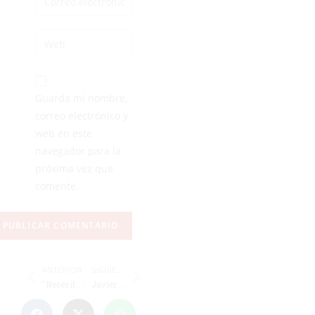
Guarda mi nombre,
correo electrónico y
web en este
navegador para la
próxima vez que
comente.
ANTERIOR
SIGUIENTE
"Necesitaba marcar un gol como el comer"
Javier Isabel: "Ningún equipo nos gana fácil y vamos a seguir creciendo"