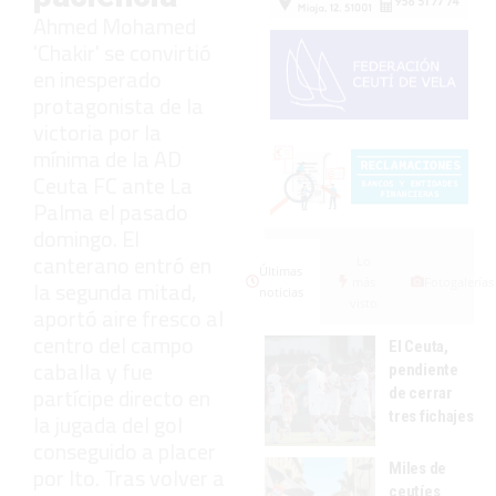
Ahmed Mohamed
'Chakir' se convirtió
en inesperado
protagonista de la
victoria por la
mínima de la AD
Ceuta FC ante La
Palma el pasado
domingo. El
canterano entró en
Lo
Últimas
más
Fotogalerías
la segunda mitad,
noticias
visto
aportó aire fresco al
centro del campo
El Ceuta,
caballa y fue
pendiente
partícipe directo en
de cerrar
tres fichajes
la jugada del gol
conseguido a placer
Miles de
por Ito. Tras volver a
ceutíes