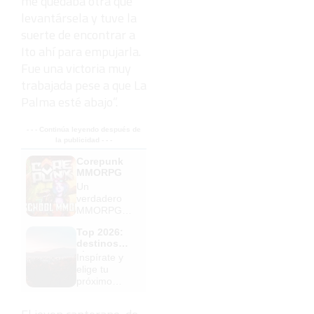
me quedaba otra que
levantársela y tuve la
suerte de encontrar a
Ito ahí para empujarla.
Fue una victoria muy
trabajada pese a que La
Palma esté abajo”.
- - - Continúa leyendo después de
la publicidad - - -
Corepunk
MMORPG
Un
verdadero
MMORPG
de la vieja
Top 2026:
escuela
destinos
¡Cómo los
clave
Inspírate y
de antes,
elige tu
pero mejor!
próximo
destino para
2026