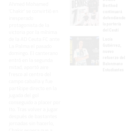
Ahmed Mohamed
Berthod
'Chakir' se convirtió en
continuará
inesperado
defendiendo
protagonista de la
la portería
del Ceutí
victoria por la mínima
de la AD Ceuta FC ante
Lucía
La Palma el pasado
Gutiérrez,
nuevo
domingo. El canterano
refuerzo del
entró en la segunda
Balonmano
mitad, aportó aire
Estudiantes
fresco al centro del
campo caballa y fue
partícipe directo en la
jugada del gol
conseguido a placer por
Ito. Tras volver a jugar
después de bastantes
jornadas sin hacerlo,
Chakir espera que a