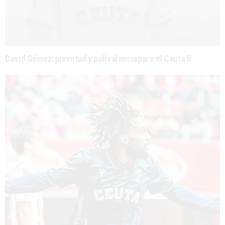
David Gómez: juventud y polivalenciapara el Ceuta B