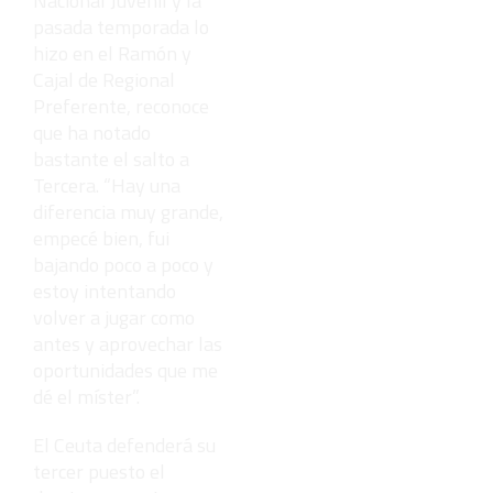
Nacional Juvenil y la
pasada temporada lo
hizo en el Ramón y
Cajal de Regional
Preferente, reconoce
que ha notado
bastante el salto a
Tercera. “Hay una
diferencia muy grande,
empecé bien, fui
bajando poco a poco y
estoy intentando
volver a jugar como
antes y aprovechar las
oportunidades que me
dé el míster”.
El Ceuta defenderá su
tercer puesto el