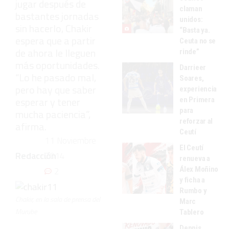
jugar después de
claman
bastantes jornadas
unidos:
sin hacerlo, Chakir
“Basta ya.
espera que a partir
Ceuta no se
de ahora le lleguen
rinde”
más oportunidades.
Darrieer
“Lo he pasado mal,
Soares,
pero hay que saber
experiencia
esperar y tener
en Primera
para
mucha paciencia”,
reforzar al
afirma.
Ceutí
11 Noviembre
El Ceutí
Redacción
2014
renueva a
Álex Moñino
2
y ficha a
Rumbo y
Chakir, en la sala de prensa del
Marc
Murube
Tablero
Dennis