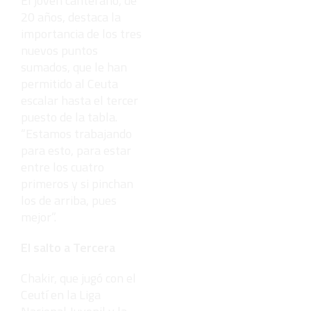
El joven canterano, de
20 años, destaca la
importancia de los tres
nuevos puntos
sumados, que le han
permitido al Ceuta
escalar hasta el tercer
puesto de la tabla.
“Estamos trabajando
para esto, para estar
entre los cuatro
primeros y si pinchan
los de arriba, pues
mejor”.
El salto a Tercera
Chakir, que jugó con el
Ceutí en la Liga