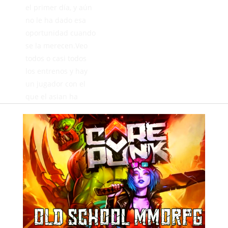
el primer día, y aún
no le ha dado esa
oportunidad cuando
se la merecen.Veo
todos o casi todos
los entrenos y hay
un jugador con el
que el asian ha
contado dos veces y
solo le ha dado unos
minutos en los que
por lo que me han
comentado lo ha
echo bastante bien
y se merece mucho
más,hablo de
Juanky,tanto Juanky
como Pereña se