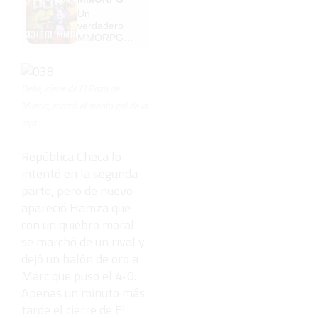
Un
verdadero
MMORPG
de la vieja
escuela
¡Cómo los
de antes,
Bebe, cierre de El Pozo de
pero mejor!
Murcia, marcó el quinto gol de la
roja
República Checa lo
intentó en la segunda
parte, pero de nuevo
apareció Hamza que
con un quiebro moral
se marchó de un rival y
dejó un balón de oro a
Marc que puso el 4-0.
Apenas un minuto más
tarde el cierre de El