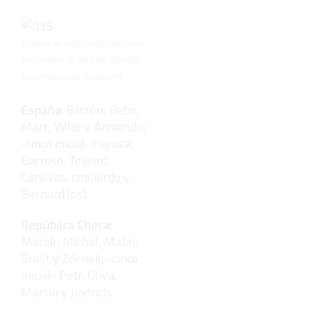
España ya está clasificada para
los cuartos de final del Mundial
Universitario de Antequera
España
: Barrón; Bebe,
Marc, Villar y Armando;
-cinco inicial- Hamza,
Barroso, Teijeiro,
Cánovas, Izquierdo y
Bernard (ps).
República Checa
:
Marek; Michal, Matej,
Sraijt y Zdenek; -cinco
inicial- Petr, Oliva,
Martin y Jindrich.