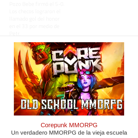
Pozo Bebe firmó el 5-0.
Los checos lograron el
llamado gol del honor
en el 33 por medio de
Petr.
En el otro partido del
grupo A, Eslovaquia
venció por 3-2 a Israel.
España suma 6 puntos;
seguida de Eslovaquia
con 3 puntos e Israel y
República Checa que
tienen un punto. El
equipo de Fede Vidal
cierra la fase de grupos
este miércoles a las
Corepunk MMORPG
19:30 horas contra
Un verdadero MMORPG de la vieja escuela
Israel. Acceden a los