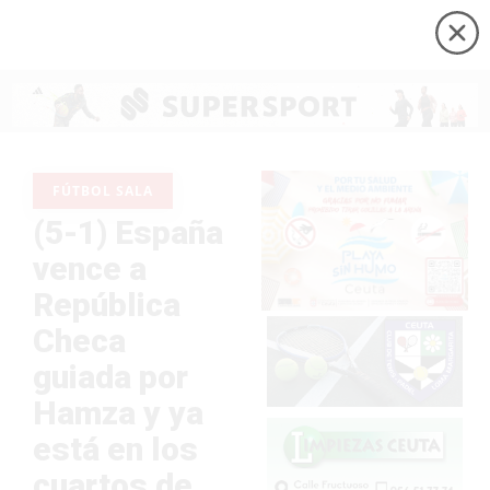
FÚTBOL SALA
(5-1) España
vence a
República
Checa
guiada por
Hamza y ya
está en los
cuartos de