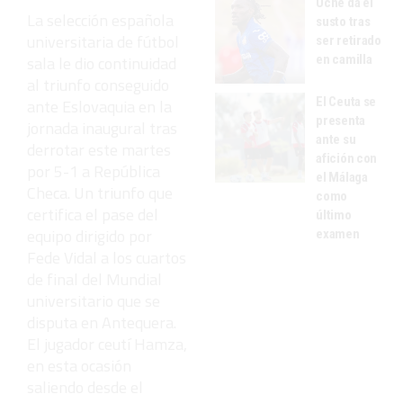
Uche da el
La selección española
susto tras
universitaria de fútbol
ser retirado
en camilla
sala le dio continuidad
al triunfo conseguido
El Ceuta se
ante Eslovaquia en la
presenta
jornada inaugural tras
ante su
derrotar este martes
afición con
por 5-1 a República
el Málaga
Checa. Un triunfo que
como
certifica el pase del
último
equipo dirigido por
examen
Fede Vidal a los cuartos
de final del Mundial
universitario que se
disputa en Antequera.
El jugador ceutí Hamza,
en esta ocasión
saliendo desde el