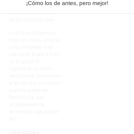
¡Cómo los de antes, pero mejor!
cuartos de final los dos
primeros clasificados
de los cuatro grupos.
La última campeona
hace dos años, Ucrania,
está eliminada tras
caer ante Brasil e Irán
en el grupo B.
España será, salvo
hecatombe, primera en
el grupo A y su rival en
cuartos puede ser
Bielorrusia, que
probablemente
terminará segunda en
el C.
Ficha técnica