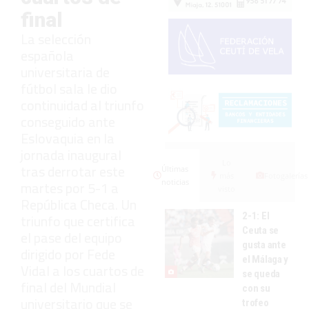
final
La selección
española
universitaria de
fútbol sala le dio
continuidad al triunfo
conseguido ante
Eslovaquia en la
jornada inaugural
Lo
tras derrotar este
Últimas
más
Fotogalerías
noticias
martes por 5-1 a
visto
República Checa. Un
2-1: El
triunfo que certifica
Ceuta se
el pase del equipo
gusta ante
dirigido por Fede
el Málaga y
Vidal a los cuartos de
se queda
final del Mundial
con su
universitario que se
trofeo