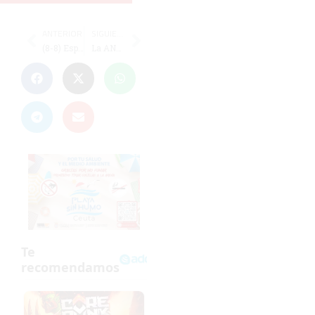
ANTERIOR
SIGUIENTE
(8-8) España suma un valioso punto ante Croacia con un gol de Molina a dos del final
La ANAA realiza una ofrenda floral a la Virgen del Carmen en la piedra del 'Pineo'