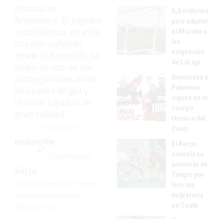
disputa en
5,5 millones
Antequera. El jugador
para adaptar
ceutí Hamza, en esta
el Murube a
ocasión saliendo
las
exigencias
desde el banquillo, se
de LaLiga
erigió en uno de los
protagonistas al dar
Bermúdez y
dos pases de gol y
Palomino
siguen en el
realizar jugadas de
cuerpo
gran calidad.
técnico del
15 Julio 2014
Ceutí
Redacción
Sin
El Barça
cancela su
Comentarios
amistoso en
Tánger por
Hamza fue uno de los mejores
la crisis
del equipo español ante
migratoria
en Ceuta
República Checa