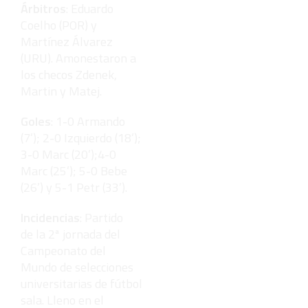
Árbitros
: Eduardo
Coelho (POR) y
Martínez Álvarez
(URU). Amonestaron a
los checos Zdenek,
Martin y Matej.
Goles
: 1-0 Armando
(7’); 2-0 Izquierdo (18’);
3-0 Marc (20’);4-0
Marc (25’); 5-0 Bebe
(26’) y 5-1 Petr (33’).
Incidencias
: Partido
de la 2ª jornada del
Campeonato del
Mundo de selecciones
universitarias de fútbol
sala. Lleno en el