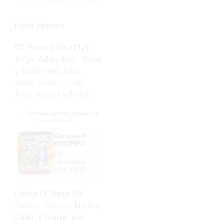
subcampeón del torneo copero
Ficha técnica
CD Puerto Disa (12)
:
Jorge, Adan, Enol, Omar
y Mohamed; Raúl,
Yasin, Rubén, Fran,
Álex, Imanol y Pablo.
- - - Continúa leyendo después de
la publicidad - - -
Corepunk
MMORPG
Un
verdadero
MMORPG
de la vieja
escuela
Ceuta CF Base (5)
:
¡Cómo los
Sufian, Brahim, Naufal,
de antes,
pero mejor!
Salim y Mohamed;