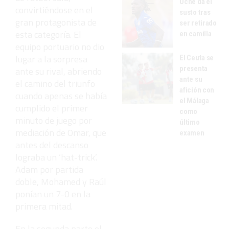
Uche da el
convirtiéndose en el
susto tras
gran protagonista de
ser retirado
esta categoría. El
en camilla
equipo portuario no dio
lugar a la sorpresa
El Ceuta se
presenta
ante su rival, abriendo
ante su
el camino del triunfo
afición con
cuando apenas se había
el Málaga
cumplido el primer
como
minuto de juego por
último
mediación de Omar, que
examen
antes del descanso
lograba un ‘hat-trick’.
Adam por partida
doble, Mohamed y Raúl
ponían un 7-0 en la
primera mitad.
En la segunda parte el