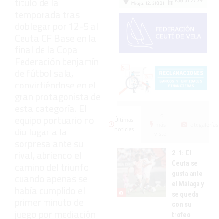
título de la
temporada tras
doblegar por 12-5 al
Ceuta CF Base en la
final de la Copa
Federación benjamín
de fútbol sala,
convirtiéndose en el
gran protagonista de
esta categoría. El
Lo
equipo portuario no
Últimas
más
Fotogalerías
dio lugar a la
noticias
visto
sorpresa ante su
rival, abriendo el
2-1: El
Ceuta se
camino del triunfo
gusta ante
cuando apenas se
el Málaga y
había cumplido el
se queda
primer minuto de
con su
juego por mediación
trofeo