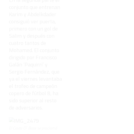
conjunto que entrenan
Karim y Abdelkdader
consiguió ver puerta,
primero con un gol de
Salim y después con
cuatro tantos de
Mohamed. El conjunto
dirigido por Francisco
Galán ‘Paquirri’ y
Sergio Fernández, que
ya el viernes levantaba
el trofeo de campeón
copero de fútbol 8, ha
sido superior al resto
de adversarios.
El Ceuta CF Base se proclamó