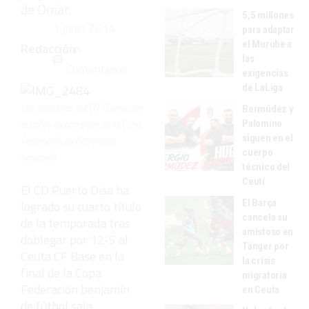
de Omar.
5,5 millones
1 Junio 2014
para adaptar
el Murube a
Redacción
Sin
las
Comentarios
exigencias
de LaLiga
Los jugadores del CD Puerto con
Bermúdez y
el trofeo de campeón de la Copa
Palomino
siguen en el
Federación de fútbol sala
cuerpo
benjamín
técnico del
Ceutí
El CD Puerto Disa ha
El Barça
logrado su cuarto título
cancela su
de la temporada tras
amistoso en
doblegar por 12-5 al
Tánger por
Ceuta CF Base en la
la crisis
final de la Copa
migratoria
Federación benjamín
en Ceuta
de fútbol sala,