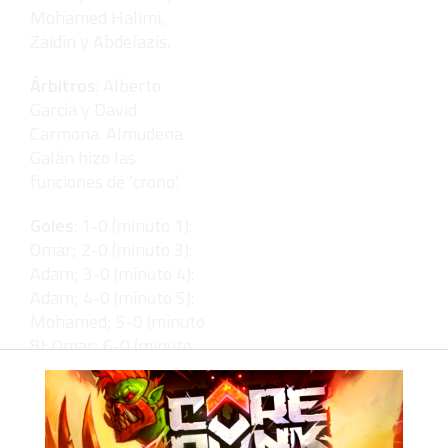
Mohamed Halimi,
Zaidin y Abdelazis.
Árbitros
: Alberto
García y David
Carmona. Almudena
Galán hizo las
funciones de ‘crono’.
Goles
: 1-0 (minuto 1):
Omar; 2-0 (minuto 3):
Adam; 3-0 (minuto 4):
Adam; 4-0 (minuto 5):
Mohamed; 5-0 (minuto
8): Omar; 6-0 (minuto
9): Omar; 7-0 (minuto
10): Raúl -1ª parte-; 7-
1 (minuto 17): Salim; 8-
1 (minuto 18): Adam; 9-