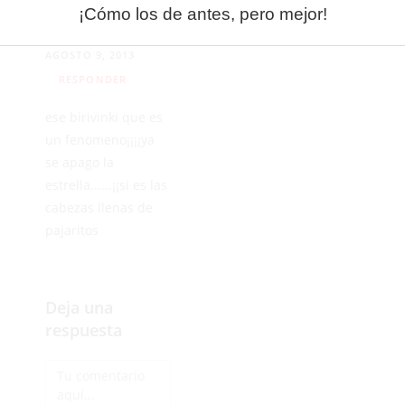
¡Cómo los de antes, pero mejor!
anonimo 31
AGOSTO 9, 2013
RESPONDER
ese birivinki que es
un fenomeno¡¡¡¡ya
se apago la
estrella......¡¡si es las
cabezas llenas de
pajaritos
Deja una
respuesta