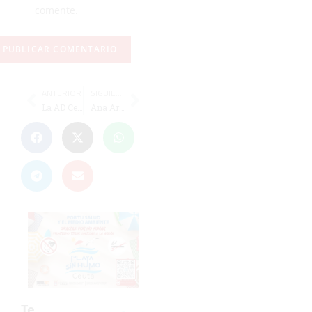
comente.
ANTERIOR
SIGUIENTE
La AD Ceuta FC golea al Ceutí de Liga Nacional en un partidillo en el Murube (7-0)
Ana Aretxabaleta: "Estamos muy orgullosos de tener a Lorena en el Dos Hermanas"