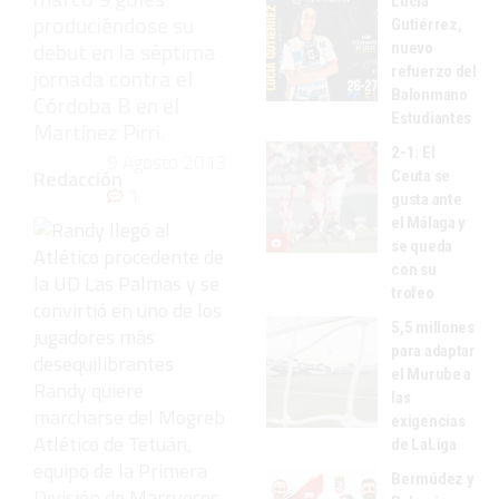
Lucía
produciéndose su
Gutiérrez,
debut en la séptima
nuevo
refuerzo del
jornada contra el
Balonmano
Córdoba B en el
Estudiantes
Martínez Pirri.
2-1: El
9 Agosto 2013
Redacción
Ceuta se
1
gusta ante
el Málaga y
se queda
con su
trofeo
5,5 millones
para adaptar
el Murube a
Randy quiere
las
marcharse del Mogreb
exigencias
Atlético de Tetuán,
de LaLiga
equipo de la Primera
Bermúdez y
División de Marruecos