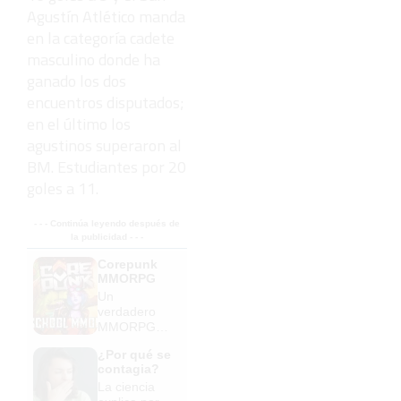
Agustín Atlético manda
en la categoría cadete
masculino donde ha
ganado los dos
encuentros disputados;
en el último los
agustinos superaron al
BM. Estudiantes por 20
goles a 11.
- - - Continúa leyendo después de
la publicidad - - -
Corepunk
MMORPG
Un
verdadero
MMORPG
de la vieja
¿Por qué se
escuela
contagia?
¡Cómo los
La ciencia
de antes,