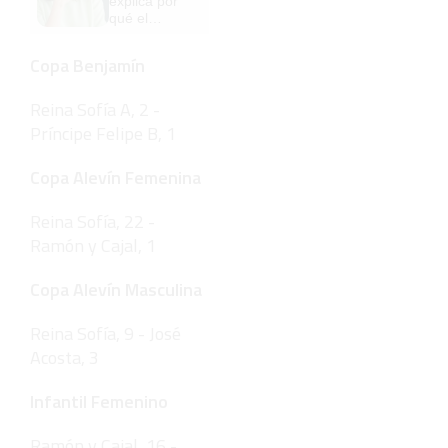
explica por
pero mejor!
qué el
bostezo es
contagioso
Copa Benjamín
Reina Sofía A, 2 -
Príncipe Felipe B, 1
Copa Alevín Femenina
Reina Sofía, 22 -
Ramón y Cajal, 1
Copa Alevín Masculina
Reina Sofía, 9 - José
Acosta, 3
Infantil Femenino
Ramón y Cajal, 16 -