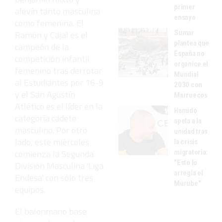
primer
alevín tanto masculina
ensayo
como femenina. El
Sumar
Ramón y Cajal es el
plantea que
campeón de la
España no
competición infantil
organice el
femenino tras derrotar
Mundial
al Estudiantes por 16-9
2030 con
y el San Agustín
Marruecos
Atlético es el líder en la
Hamido
categoría cadete
apela a la
masculino. Por otro
unidad tras
lado, este miércoles
la crisis
comienza la Segunda
migratoria:
"Esto lo
División Masculina 'Liga
arregla el
Endesa' con sólo tres
Murube"
equipos.
El balonmano base