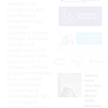
convirtió en el
protagonista de la
decimocuarta
jornada de la Liga
Escolar de
Balonmano Base al
conseguir los títulos
de Copa en la
categoría benjamín
mixto y alevín tanto
Lo
Últimas
masculina como
más
Fotogalerías
noticias
femenina. El Ramón
visto
y Cajal es el campeón
Infantino
de la competición
habría
infantil femenino
ofrecido la
tras derrotar al
final del
Estudiantes por 16-9
Mundial
y el San Agustín
2030 a
Marruecos,
Atlético es el líder en