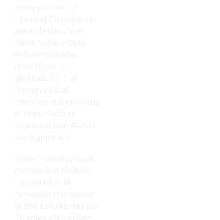
polideportivo 'La
Libertad'. En categoría
alevín femenino el
Reina Sofía, invicto
esta temporada,
derrotó por un
abultado 22-1 al
Ramón y Cajal,
mientras que en chicos
el Reina Sofía se
impuso al José Acosta
por 9 goles a 3.
El BM. Ramón y Cajal
conquistó el título de
Liga en infantil
femenino tras vencer
al BM. Estudiantes por
16 goles a 9 y el San