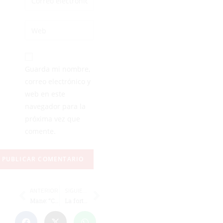
Guarda mi nombre,
correo electrónico y
web en este
navegador para la
próxima vez que
comente.
ANTERIOR
SIGUIENTE
Mane: “Cuando el otro equipo no te opone resistencia, pasa lo que pasa”
La fortuna sonríe al Algeciras, Coria y Mairena en el sorteo del play off