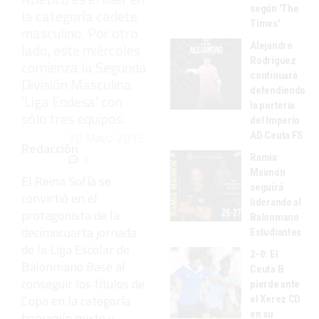
según 'The
la categoría cadete
Times'
masculino. Por otro
Alejandro
lado, este miércoles
Rodríguez
comienza la Segunda
continuará
División Masculina
defendiendo
'Liga Endesa' con
la portería
sólo tres equipos.
del Imperio
AD Ceuta FS
20 Mayo 2013
Redacción
1
Ramia
Maimón
El Reina Sofía se
seguirá
convirtió en el
liderando al
protagonista de la
Balonmano
decimocuarta jornada
Estudiantes
de la Liga Escolar de
2-0: El
Balonmano Base al
Ceuta B
conseguir los títulos de
pierde ante
Copa en la categoría
el Xerez CD
en su
benjamín mixto y