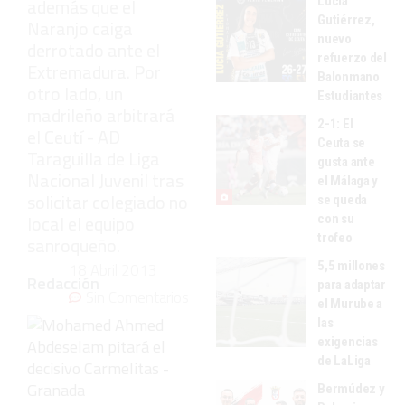
Lucía
además que el
Gutiérrez,
Naranjo caiga
nuevo
derrotado ante el
refuerzo del
Extremadura. Por
Balonmano
otro lado, un
Estudiantes
madrileño arbitrará
2-1: El
el Ceutí - AD
Ceuta se
Taraguilla de Liga
gusta ante
Nacional Juvenil tras
el Málaga y
solicitar colegiado no
se queda
local el equipo
con su
trofeo
sanroqueño.
5,5 millones
18 Abril 2013
Redacción
para adaptar
Sin Comentarios
el Murube a
las
exigencias
de LaLiga
Bermúdez y