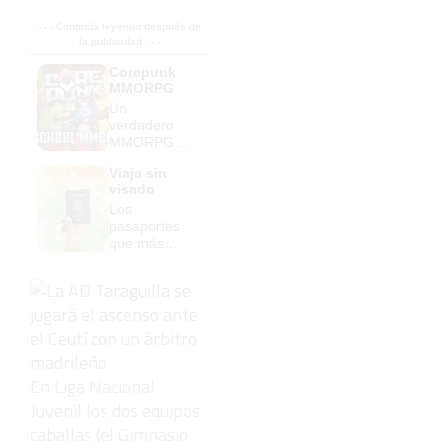
- - - Continúa leyendo después de
la publicidad - - -
Corepunk
MMORPG
Un
verdadero
MMORPG
de la vieja
Viaja sin
escuela
visado
¡Cómo los
Los
de antes,
pasaportes
pero mejor!
que más
puertas
abren ¿está
el tuyo?
En Liga Nacional
Juvenil los dos equipos
caballas (el Gimnasio