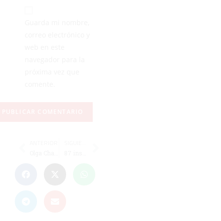
Guarda mi nombre,
correo electrónico y
web en este
navegador para la
próxima vez que
comente.
ANTERIOR
SIGUIENTE
Olga Chaves participará en el II Congreso Nacional de Fútbol Femenino
87 inscritos en la Vuelta a Ceuta, que se disputa este domingo