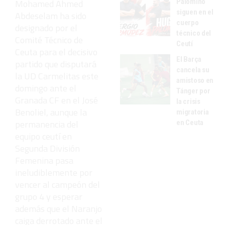
Palomino
Mohamed Ahmed
siguen en el
Abdeselam ha sido
cuerpo
designado por el
técnico del
Comité Técnico de
Ceutí
Ceuta para el decisivo
El Barça
partido que disputará
cancela su
la UD Carmelitas este
amistoso en
domingo ante el
Tánger por
Granada CF en el José
la crisis
Benoliel, aunque la
migratoria
permanencia del
en Ceuta
equipo ceutí en
Segunda División
Femenina pasa
ineludiblemente por
vencer al campeón del
grupo 4 y esperar
además que el Naranjo
caiga derrotado ante el