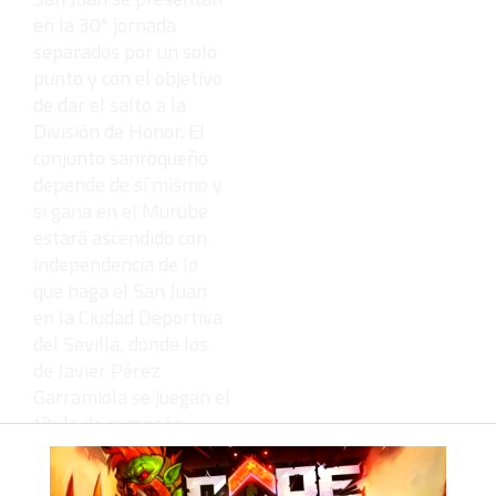
en la 30ª jornada
separados por un solo
punto y con el objetivo
de dar el salto a la
División de Honor. El
conjunto sanroqueño
depende de sí mismo y
si gana en el Murube
estará ascendido con
independencia de lo
que haga el San Juan
en la Ciudad Deportiva
del Sevilla, donde los
de Javier Pérez
Garramiola se juegan el
título de campeón.
El triunfo del Taraguilla