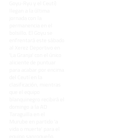
Goyu-Ryu y el Ceutí)
llegan a la última
jornada con la
permanencia en el
bolsillo. El Goyu se
enfrentará este sábado
al Xerez Deportivo en
'La Granja' con el único
aliciente de puntuar
para acabar por encima
del Ceutí en la
clasificación, mientras
que el equipo
blanquinegro recibirá el
domingo a la AD
Taraguilla en el
Murube en partido 'a
vida o muerte' para el
equipo sanroqueño.