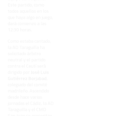
Este partido, como
todos aquellos en los
que haya algo en juego,
dará comienzo a las
12:30 horas.
Como estaba cantado,
la AD Taraguilla ha
solicitado árbitro
neutral y el partido
contra el Ceutí será
dirigido por
José Luis
Gutiérrez Borjabad
,
colegiado del comité
madrileño. Ascendido
desde hace varias
jornadas el Cádiz, la AD
Taraguilla y el CMD
San Juan se presentan