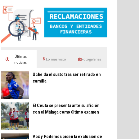
Últimas
Lo más visto
Fotogalerías
noticias
Uche da el susto tras ser retirado en
camilla
El Ceuta se presenta ante su afición
con el Málaga como último examen
Vox y Podemos piden la exclusión de