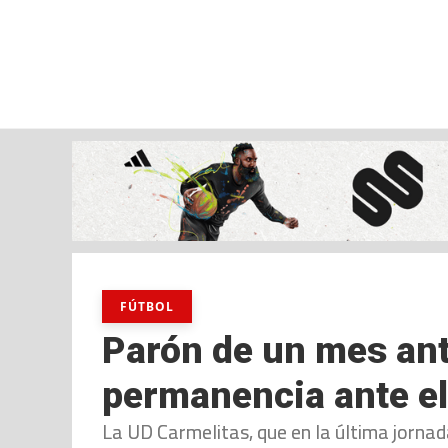
viernes, 07 ago, 2026
AD CEUTA
FÚTBOL
FÚTBOL SALA
BALO
FÚTBOL
Parón de un mes ant
permanencia ante el
La UD Carmelitas, que en la última jorna