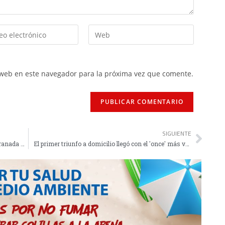
 web en este navegador para la próxima vez que comente.
SIGUIENTE
El Carmelitas sale del descenso sin jugar y el Granada ya es campeón
El primer triunfo a domicilio llegó con el 'once' más veterano