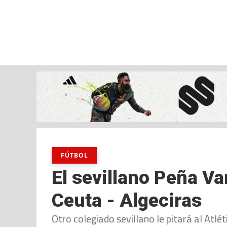
jueves, 06 ago, 2026
AD CEUTA
FÚTBOL
FÚTBOL SALA
BALO
FÚTBOL
El sevillano Peña Var
Ceuta - Algeciras
Otro colegiado sevillano le pitará al Atlé